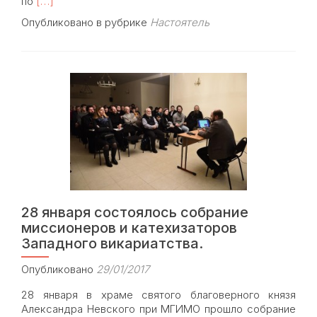
Read
по
[…]
more
Опубликовано в рубрике
Настоятель
about
29
января
в
храме
Знамения
состоялось
архиерейское
богослужение
28 января состоялось собрание
миссионеров и катехизаторов
Западного викариатства.
Опубликовано
29/01/2017
28 января в храме святого благоверного князя
Александра Невского при МГИМО прошло собрание