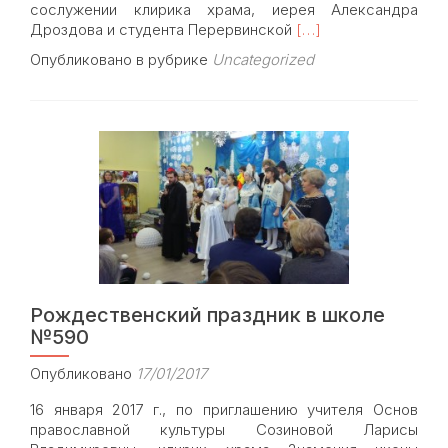
сослужении клирика храма, иерея Александра
Read
Дроздова и студента Перервинской
[…]
more
Опубликовано в рубрике
Uncategorized
about
Крещение
Господне
2017:
18
и
19
января
в
храме
Знамения
состоялись
праздничные
Рождественский праздник в школе
богослужения
№590
Опубликовано
17/01/2017
16 января 2017 г., по приглашению учителя Основ
православной культуры Созиновой Ларисы