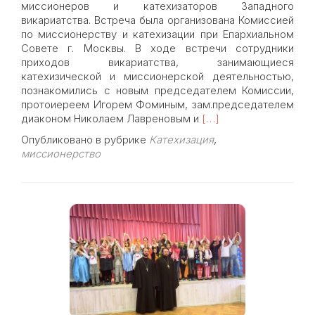
миссионеров и катехизаторов Западного
викариатства. Встреча была организована Комиссией
по миссионерству и катехизации при Епархиальном
Совете г. Москвы. В ходе встречи сотрудники
приходов викариатства, занимающиеся
катехизической и миссионерской деятельностью,
познакомились с новым председателем Комиссии,
протоиереем Игорем Фоминым, зам.председателем
Read
диаконом Николаем Лавреновым и
[…]
more
Опубликовано в рубрике
Катехизация
,
about
миссионерство
28
января
состоялось
собрание
миссионеров
и
катехизаторов
Западного
викариатства.