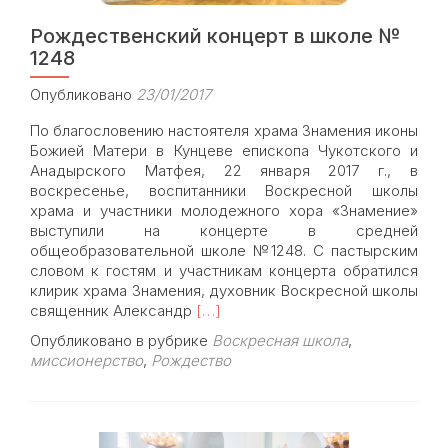
Рождественский концерт в школе №
1248
Опубликовано
23/01/2017
По благословению настоятеля храма Знамения иконы
Божией Матери в Кунцеве епископа Чукотского и
Анадырского Матфея, 22 января 2017 г., в
воскресенье, воспитанники Воскресной школы
храма и участники молодежного хора «Знамение»
выступили на концерте в средней
общеобразовательной школе №1248. С пастырским
словом к гостям и участникам концерта обратился
клирик храма Знамения, духовник Воскресной школы
Read
священник Александр
[…]
more
Опубликовано в рубрике
Воскресная школа
,
about
миссионерство
,
Рождество
Рождественский
концерт
в
школе