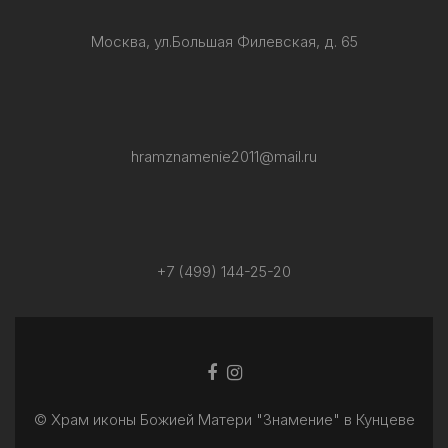
Москва, ул.Большая Филевская, д. 65
hramznamenie2011@mail.ru
+7 (499) 144-25-20
Facebook
Ссылка
ссылка
Instagram
© Храм иконы Божией Матери "Знамение" в Кунцеве