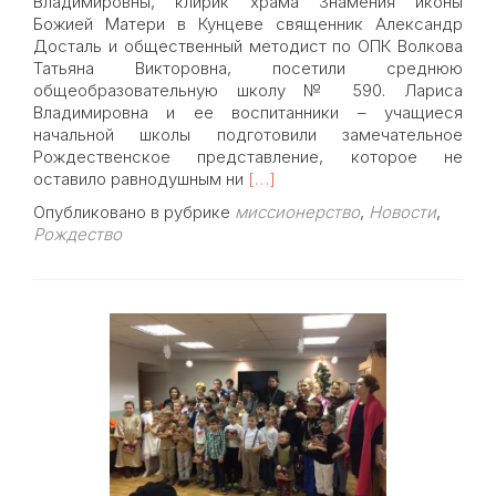
Владимировны, клирик храма Знамения иконы
Божией Матери в Кунцеве священник Александр
Досталь и общественный методист по ОПК Волкова
Татьяна Викторовна, посетили среднюю
общеобразовательную школу № 590. Лариса
Владимировна и ее воспитанники – учащиеся
начальной школы подготовили замечательное
Рождественское представление, которое не
Read
оставило равнодушным ни
[…]
more
Опубликовано в рубрике
миссионерство
,
Новости
,
about
Рождество
Рождественский
праздник
в
школе
№590