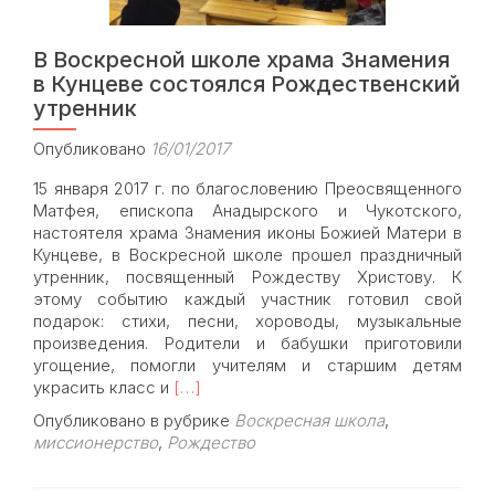
В Воскресной школе храма Знамения
в Кунцеве состоялся Рождественский
утренник
Опубликовано
16/01/2017
15 января 2017 г. по благословению Преосвященного
Матфея, епископа Анадырского и Чукотского,
настоятеля храма Знамения иконы Божией Матери в
Кунцеве, в Воскресной школе прошел праздничный
утренник, посвященный Рождеству Христову. К
этому событию каждый участник готовил свой
подарок: стихи, песни, хороводы, музыкальные
произведения. Родители и бабушки приготовили
угощение, помогли учителям и старшим детям
Read
украсить класс и
[…]
more
Опубликовано в рубрике
Воскресная школа
,
about
миссионерство
,
Рождество
В
Воскресной