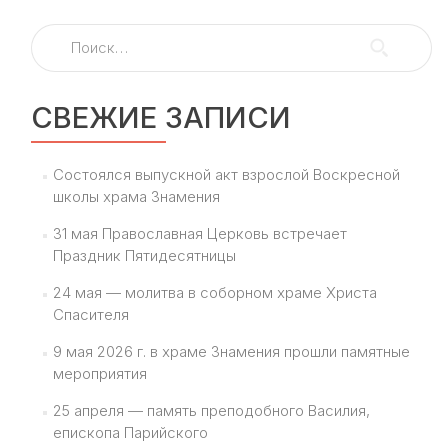
школе
храма
Найти:
Знамения
в
Кунцеве
состоялся
СВЕЖИЕ ЗАПИСИ
Рождественский
утренник
Состоялся выпускной акт взрослой Воскресной
школы храма Знамения
31 мая Православная Церковь встречает
Праздник Пятидесятницы
24 мая — молитва в соборном храме Христа
Спасителя
9 мая 2026 г. в храме Знамения прошли памятные
мероприятия
25 апреля — память преподобного Василия,
епископа Парийского