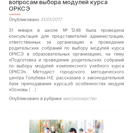
вопросам выбора модулей курса
ОРКСЭ
Опубликовано
31/01/2017
31 января в школе №1248 была проведена
консультация для представителей администрации,
ответственных за организацию и проведение
родительских собраний по выбору модулей курса
ОРКСЭ в образовательных организациях, на тему
«Подготовка и проведение родительских собраний
по выбору модулей комплексного учебного курса
ОРКСЭ». Методист городского методического
центра Голубева Н.Е. рассказала о законодательной
базе преподавания курса,об особенностях модуля
Read
«Основы
[…]
more
Опубликовано в рубрике
миссионерство
about
В
школе
№1248
состоялась
встреча