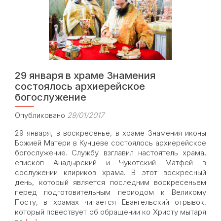
методистов
и
преподавателей
по
вопросам
выбора
модулей
29 января в храме Знамения
курса
состоялось архиерейское
ОРКСЭ
богослужение
Опубликовано
29/01/2017
29 января, в воскресенье, в храме Знамения иконы
Божией Матери в Кунцеве состоялось архиерейское
богослужение. Службу взглавил настоятель храма,
епископ Анадырский и Чукотский Матфей в
сослужении клириков храма. В этот воскресный
день, который является последним воскресеньем
перед подготовительным периодом к Великому
Посту, в храмах читается Евангельский отрывок,
который повествует об обращении ко Христу мытаря