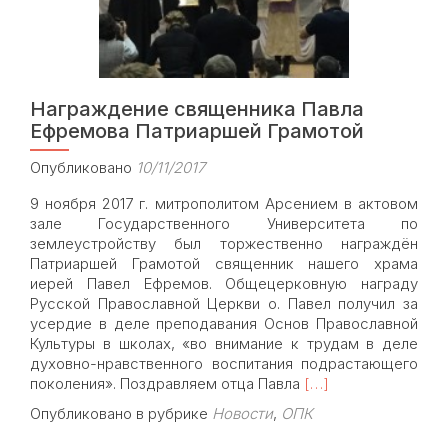
Награждение священника Павла
Ефремова Патриаршей Грамотой
Опубликовано
10/11/2017
9 ноября 2017 г. митрополитом Арсением в актовом
зале Государственного Университета по
землеустройству был торжественно награждён
Патриаршей Грамотой священник нашего храма
иерей Павел Ефремов. Общецерковную награду
Русской Православной Церкви о. Павел получил за
усердие в деле преподавания Основ Православной
Культуры в школах, «во внимание к трудам в деле
духовно-нравственного воспитания подрастающего
Read
поколения». Поздравляем отца Павла
[…]
more
Опубликовано в рубрике
Новости
,
ОПК
about
Награждение