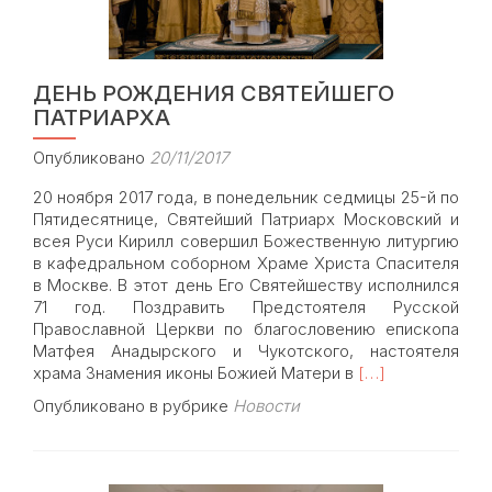
20-
лет
Мих
Арх
ДЕНЬ РОЖДЕНИЯ СВЯТЕЙШЕГО
мон
ПАТРИАРХА
с.
Коз
Опубликовано
20/11/2017
Нов
мит
20 ноября 2017 года, в понедельник седмицы 25-й по
Пятидесятнице, Святейший Патриарх Московский и
всея Руси Кирилл совершил Божественную литургию
в кафедральном соборном Храме Христа Спасителя
в Москве. В этот день Его Святейшеству исполнился
71 год. Поздравить Предстоятеля Русской
Православной Церкви по благословению епископа
Матфея Анадырского и Чукотского, настоятеля
Read
храма Знамения иконы Божией Матери в
[…]
more
Опубликовано в рубрике
Новости
about
ДЕНЬ
РОЖДЕНИЯ
СВЯТЕЙШЕГО