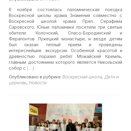
6 ноября состоялась паломническая поездка
Воскресной школы храма Знамения совместно с
Воскресной школой храма Преп. Серафима
Саровского. Юные паломники посетили три святые
обители: Колочский, Спасо-Бородинский и
Ферапонтов Лужецкий монастыри, и везде детям
был оказан теплый прием и проведены
интереснейшие экскурсии. Особенной красотой и
древностью поразил ребят Можайский Кремль,
главным достоянием которого является Никольский
Read
собор с
[…]
more
Опубликовано в рубрике
Воскресная школа
,
Дети и
about
церковь
,
Новости
Паломничество
к
древним
обителям