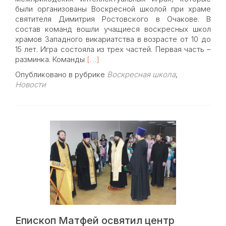
были организованы Воскресной школой при храме
святителя Димитрия Ростовского в Очакове. В
состав команд вошли учащиеся воскресных школ
храмов Западного викариатства в возрасте от 10 до
15 лет. Игра состояла из трех частей. Первая часть –
Read
разминка. Команды
[…]
more
Опубликовано в рубрике
Воскресная школа
,
about
Новости
Воспитанники
Воскресной
школы
храма
Знамения
приняли
участие
в
межприходских
интеллектуальных
играх
Епископ Матфей освятил центр