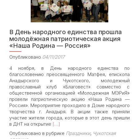
В День народного единства прошла
молодёжная патриотическая акция
«Наша Родина — Россия»
Опубликовано
04/11/2017
4 ноября, в День народного единства по
благословению преосвященного Матфея, епископа
Анадырского и Чукотского, молодежный
православный клуб «Благовест» совместно с
общественной организацией «Молодежная МЭРиЯ»
провели патриотическую акцию «Наша Родина —
Россия». Мероприятие проходило в Доме народного
творчества г. Анадыря. В акции также приняли
участие жители города, которые в этот день пришли
Read
в ДНТ на открытие
[…]
more
Опубликовано в рубрике
Праздники
,
Чукотская
about