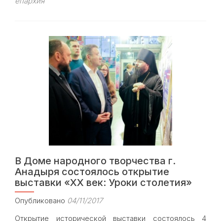
епархия
В
День
народного
единства
прошла
молодёжная
патриотическая
акция
«Наша
Родина
—
Россия»
В Доме народного творчества г.
Анадыря состоялось открытие
выставки «ХХ век: Уроки столетия»
Опубликовано
04/11/2017
Открытие исторической выставки состоялось 4