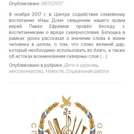
Опубликовано
09/11/2017
8 ноября 2017 г. в Центре содействия семейному
воспитанию «Наш Дом» священник нашего храма
иерей Павел Ефремов провёл беседу с
воспитанниками о вреде сквернословия. Батюшка в
рамках урока рассказал о значении слова в жизни
человека в целом, о том, что слово великий дар,
который необходимо использовать во благо, а также
Read
об истоках возникновения скверных слов
[…]
more
Опубликовано в рубрике
Дети и церковь
,
about
миссионерство
,
Новости
,
Социальная работа
Беседа
батюшки
с
воспитанникам
центра
«Наш
дом»