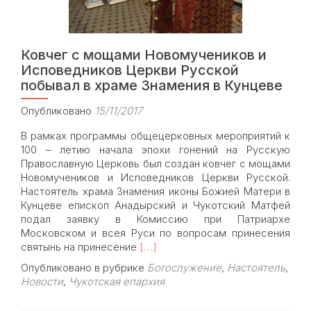
Ковчег с мощами Новомучеников и
Исповедников Церкви Русской
побывал в храме Знамения в Кунцеве
Опубликовано
15/11/2017
В рамках программы общецерковных мероприятий к
100 – летию начала эпохи гонений на Русскую
Православную Церковь был создан ковчег с мощами
Новомучеников и Исповедников Церкви Русской.
Настоятель храма Знамения иконы Божией Матери в
Кунцеве епископ Анадырский и Чукотский Матфей
подал заявку в Комиссию при Патриархе
Московском и всея Руси по вопросам принесения
Read
святынь на принесение
[…]
more
Опубликовано в рубрике
Богослужение
,
Настоятель
,
about
Новости
,
Чукотская епархия
Ковчег
с