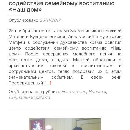
содействия семейному воспитанию
«Наш дом»
Опубликовано
26/11/2017
25 ноября настоятель храма Знамения иконы Божией
Матери в Кунцеве епископ Анадырский и Чукотский
Матфей в сослужении духовенства храма освятил
центр содействия семейному воспитанию «Наш
дом». После совершения молебного пения на
освящение дома, владыка Матфей обратился с
архипастырским словом к воспитанникам и
сотрудникам центра, тепло поздравил их с этим
знаменательным событием. В своей речи
Read
Преосвященный
[…]
more
Опубликовано в рубрике
Настоятель
,
Новости
,
about
Социальная работа
Епископ
Матфей
освятил
центр
содействия
семейному