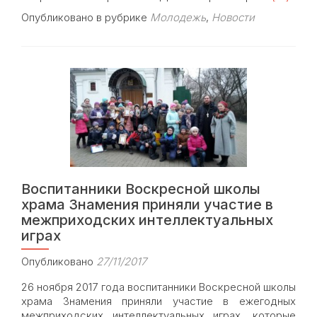
more
Опубликовано в рубрике
Молодежь
,
Новости
about
Молоде
храма
Знамени
в
Кунцеве:
День
Матери
—
наше
настоящ
и
Воспитанники Воскресной школы
будущее
храма Знамения приняли участие в
межприходских интеллектуальных
играх
Опубликовано
27/11/2017
26 ноября 2017 года воспитанники Воскресной школы
храма Знамения приняли участие в ежегодных
межприходских интеллектуальных играх, которые