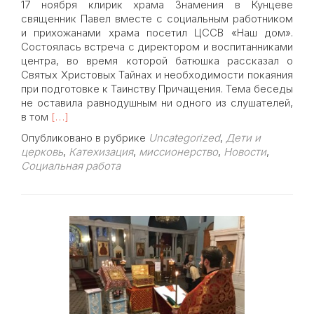
17 ноября клирик храма Знамения в Кунцеве
священник Павел вместе с социальным работником
и прихожанами храма посетил ЦССВ «Наш дом».
Состоялась встреча с директором и воспитанниками
центра, во время которой батюшка рассказал о
Святых Христовых Тайнах и необходимости покаяния
при подготовке к Таинству Причащения. Тема беседы
не оставила равнодушным ни одного из слушателей,
Read
в том
[…]
more
Опубликовано в рубрике
Uncategorized
,
Дети и
about
церковь
,
Катехизация
,
миссионерство
,
Новости
,
Беседа
Социальная работа
батюшки
с
воспитанниками
центра
«Наш
дом»
о
Святом
Причастии