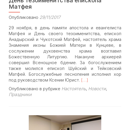
День тезоименитства епископа
Матфея
Опубликовано
29/11/2017
29 ноября, в день памяти апостола и евангелиста
Матфея и День своего тезоименитства, епископ
Анадырский и Чукотский Матфей, настоятель храма
Знамения иконы Божией Матери в Кунцеве, в
сослужении духовенства храма возглавил
Божественную Литургию. Накануне архиерей
совершил Всенощное бдение. За богослужением
также молился епископ Шуйский и Тейковский
Матфей. Богослужебные песнопения исполнил хор
Read
под руководством Ксении Юрист.
[…]
more
Опубликовано в рубрике
Настоятель
,
Новости
,
about
Праздники
День
тезоименитства
епископа
Матфея