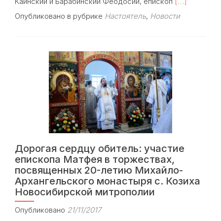
Read
Каинский и Барабинский Феодосий, епископ
[…]
more
Опубликовано в рубрике
Настоятель
,
Новости
about
21
ноября
2017
г.
в
40
день
по
преставлени
архимандрит
Наума
(Байбородин
Дорогая сердцу обитель: участие
духовника
епископа Матфея в торжествах,
Троице-
Сергиевой
посвященных 20-летию Михайло-
Лавры,
Архангельского монастыря с. Козиха
епископ
Новосибирской митрополии
Анадырский
и
Опубликовано
21/11/2017
Чукотский,