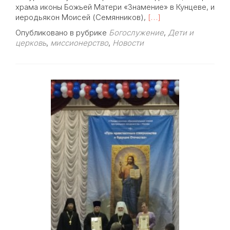
храма иконы Божьей Матери «Знамение» в Кунцеве, и
Read
иеродьякон Моисей (Семянников),
[…]
more
Опубликовано в рубрике
Богослужение
,
Дети и
about
церковь
,
миссионерство
,
Новости
Военно-
патриотическая
встреча
в
Кутьино