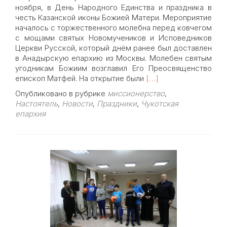
ноября, в День Народного Единства и праздника в
честь Казанской иконы Божией Матери. Мероприятие
началось с торжественного молебна перед ковчегом
с мощами святых Новомучеников и Исповедников
Церкви Русской, который днём ранее был доставлен
в Анадырскую епархию из Москвы. Молебен святым
угодникам Божиим возглавил Его Преосвященство
Read
епископ Матфей. На открытие были
[…]
more
Опубликовано в рубрике
миссионерство
,
about
Настоятель
,
Новости
,
Праздники
,
Чукотская
В
епархия
Доме
народного
творчества
г.
Анадыря
состоялось
открытие
выставки
«ХХ
век:
Уроки