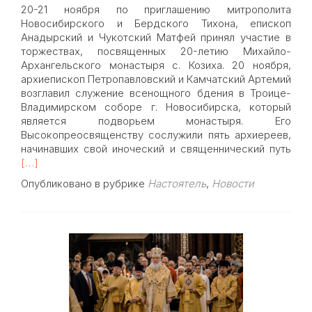
Матфей
20-21 ноября по приглашению митрополита
отслужил
Новосибирского и Бердского Тихона, епископ
чин
Анадырский и Чукотский Матфей принял участие в
панихиды
торжествах, посвященных 20-летию Михайло-
на
Архангельского монастыря с. Козиха. 20 ноября,
родине
архиепископ Петропавловский и Камчатский Артемий
старца
возглавил служение всенощного бдения в Троице-
Владимирском соборе г. Новосибирска, который
является подворьем монастыря. Его
Высокопреосвященству сослужили пять архиереев,
Rea
начинавших свой иноческий и священнический путь
mor
[…]
abou
Опубликовано в рубрике
Настоятель
,
Новости
Дор
сер
обит
уча
епи
Мат
в
тор
пос