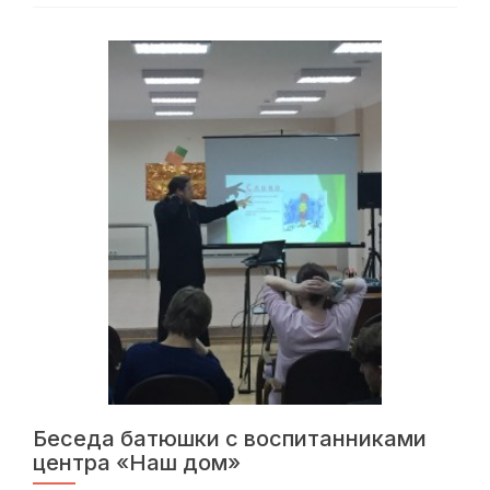
священника
Павла
Ефремова
Патриаршей
Грамотой
Беседа батюшки с воспитанниками
центра «Наш дом»