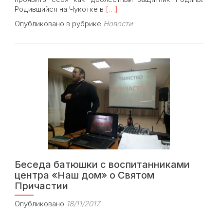
Read
Родившийся на Чукотке в
[…]
more
Опубликовано в рубрике
Новости
about
Встреча
с
иереем
Николаем
Кравченко
Беседа батюшки с воспитанниками
центра «Наш дом» о Святом
Причастии
Опубликовано
18/11/2017