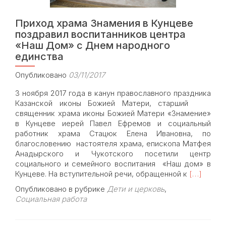
столетия»
Приход храма Знамения в Кунцеве
поздравил воспитанников центра
«Наш Дом» с Днем народного
единства
Опубликовано
03/11/2017
3 ноября 2017 года в канун православного праздника
Казанской иконы Божией Матери, старший
священник храма иконы Божией Матери «Знамение»
в Кунцеве иерей Павел Ефремов и социальный
работник храма Стацюк Елена Ивановна, по
благословению настоятеля храма, епископа Матфея
Анадырского и Чукотского посетили центр
социального и семейного воспитания «Наш дом» в
Read
Кунцеве. На вступительной речи, обращенной к
[…]
more
Опубликовано в рубрике
Дети и церковь
,
about
Социальная работа
Приход
храма
Знамения