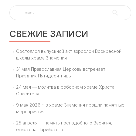
в
Найти:
Кунцеве
поздрави
воспитанн
центра
СВЕЖИЕ ЗАПИСИ
«Наш
Дом»
с
Состоялся выпускной акт взрослой Воскресной
Днем
школы храма Знамения
народног
единства
31 мая Православная Церковь встречает
Праздник Пятидесятницы
24 мая — молитва в соборном храме Христа
Спасителя
9 мая 2026 г. в храме Знамения прошли памятные
мероприятия
25 апреля — память преподобного Василия,
епископа Парийского