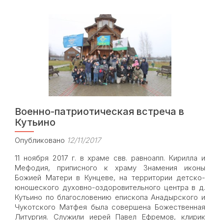
мощами
Новомучеников
и
Исповедников
Церкви
Русской
побывал
в
храме
Знамения
в
Военно-патриотическая встреча в
Кунцеве
Кутьино
Опубликовано
12/11/2017
11 ноября 2017 г. в храме свв. равноапп. Кирилла и
Мефодия, приписного к храму Знамения иконы
Божией Матери в Кунцеве, на территории детско-
юношеского духовно-оздоровительного центра в д.
Кутьино по благословению епископа Анадырского и
Чукотского Матфея была совершена Божественная
Литургия. Служили иерей Павел Ефремов, клирик