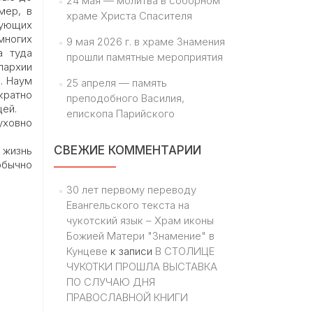
24 мая — молитва в соборном
мер, в
храме Христа Спасителя
рующих
многих
9 мая 2026 г. в храме Знамения
а туда
прошли памятные мероприятия
пархии
. Наум
25 апреля — память
кратно
преподобного Василия,
щей.
епископа Парийского
уховно
СВЕЖИЕ КОММЕНТАРИИ
 жизнь
обычно
30 лет первому переводу
Евангельского текста на
чукотский язык – Храм иконы
Божией Матери "Знамение" в
Кунцеве
к записи
В СТОЛИЦЕ
ЧУКОТКИ ПРОШЛА ВЫСТАВКА
ПО СЛУЧАЮ ДНЯ
ПРАВОСЛАВНОЙ КНИГИ