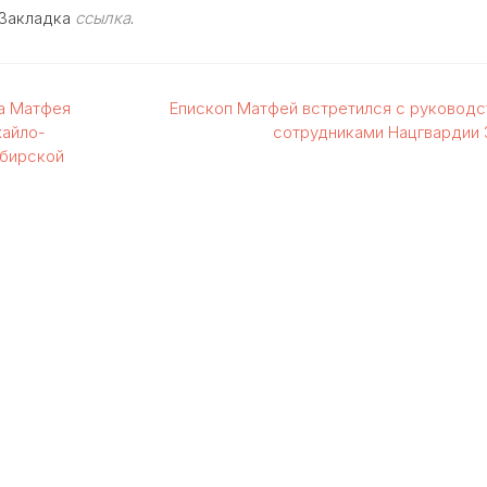
 Закладка
ссылка
.
па Матфея
Епископ Матфей встретился с руководс
хайло-
сотрудниками Нацгвардии
ибирской