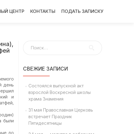
ЫЙ ЦЕНТР
КОНТАКТЫ
ПОДАТЬ ЗАПИСКУ
ина),
Найти:
фей
СВЕЖИЕ ЗАПИСИ
аемого
й день
Состоялся выпускной акт
вершил
взрослой Воскресной школы
ский и
храма Знамения
атфей,
31 мая Православная Церковь
родин)
встречает Праздник
а были
Пятидесятницы
рые до