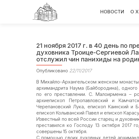
Перейти
к
НОВОСТИ
О 
содержимому
21 ноября 2017 г. в 40 день по
духовника Троице-Сергиевой Ла
отслужил чин панихиды на роди
Опубликовано
22/11/2017
В Михайло-Архангельском женском монастыр
архимандрита Наума (Байбородина), одного
по его преставлении. С. Малоирменка – 
архиепископ Петропавловский и Камчатс
Черепановский Лука, епископ Каинский и 
епископ Колыванский Павел и епископ Карас
Известный по всей России старец и духовни
преставился ко Господу 13 октября 2017 г
совершены 15 октября.
С помощью своих духовных детей архиманд