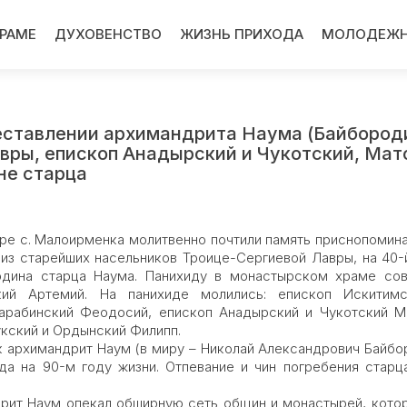
ХРАМЕ
ДУХОВЕНСТВО
ЖИЗНЬ ПРИХОДА
МОЛОДЕЖН
 преставлении архимандрита Наума (Байбород
вры, епископ Анадырский и Чукотский, Мат
не старца
е с. Малоирменка молитвенно почтили память приснопомин
 из старейших насельников Троице-Сергиевой Лавры, на 40-
родина старца Наума. Панихиду в монастырском храме со
кий Артемий. На панихиде молились: епископ Искитим
Барабинский Феодосий, епископ Анадырский и Чукотский М
укский и Ордынский Филипп.
к архимандрит Наум (в миру – Николай Александрович Байбо
ода на 90-м году жизни. Отпевание и чин погребения старц
рит Наум опекал обширную сеть общин и монастырей, кото