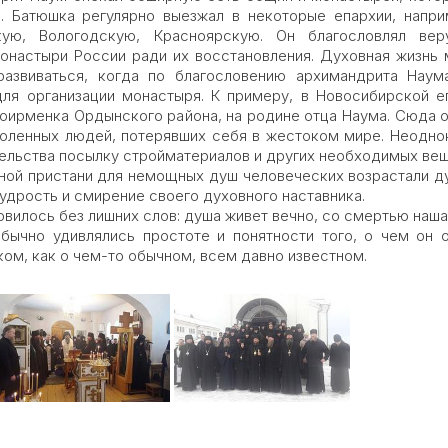
. Батюшка регулярно выезжал в некоторые епархии, напри
кую, Вологодскую, Красноярскую. Он благословлял ве
монастыри России ради их восстановления. Духовная жизнь 
развиваться, когда по благословению архимандрита Наум
ля организации монастыря. К примеру, в Новосибирской е
оирменка Ордынского района, на родине отца Наума. Сюда о
оленных людей, потерявших себя в жестоком мире. Неодно
тельства посылку стройматериалов и других необходимых ве
рной пристани для немощных душ человеческих возрастали д
мудрость и смирение своего духовного наставника.
вилось без лишних слов: душа живет вечно, со смертью наша
 обычно удивлялись простоте и понятности того, о чем он 
ом, как о чем-то обычном, всем давно известном.