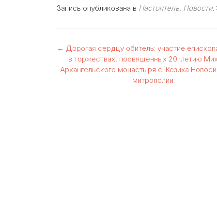
Запись опубликована в
Настоятель
,
Новости
.
Навигация
←
Дорогая сердцу обитель: участие еписко
в торжествах, посвященных 20-летию Ми
по
Архангельского монастыря с. Козиха Новос
митрополии
записям