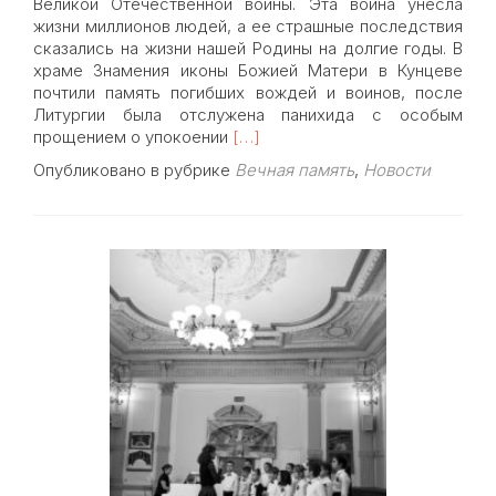
Великой Отечественной войны. Эта война унесла
жизни миллионов людей, а ее страшные последствия
сказались на жизни нашей Родины на долгие годы. В
храме Знамения иконы Божией Матери в Кунцеве
почтили память погибших вождей и воинов, после
Литургии была отслужена панихида с особым
Read
прощением о упокоении
[…]
more
Опубликовано в рубрике
Вечная память
,
Новости
about
22
июня,
в
день
начала
Великой
Отечественной
войны,
в
храме
Знамения
почтили
память
погибших