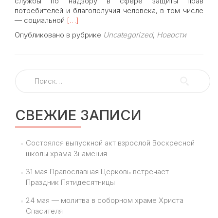
службы по надзору в сфере защиты прав
потребителей и благополучия человека, в том числе
Read
— социальной
[…]
more
Опубликовано в рубрике
Uncategorized
,
Новости
about
По
благословению
Святейшего
Найти:
Патриарха
Кирилла
храмы
Москвы
СВЕЖИЕ ЗАПИСИ
открываются
для
прихожан
Состоялся выпускной акт взрослой Воскресной
школы храма Знамения
31 мая Православная Церковь встречает
Праздник Пятидесятницы
24 мая — молитва в соборном храме Христа
Спасителя