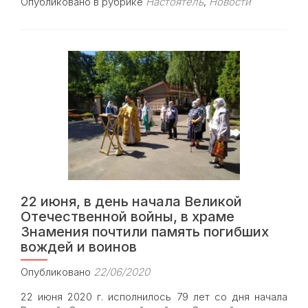
Опубликовано в рубрике
Настоятель
,
Новости
about
Архиерейское
богослужение
в
храме
Знамения
в
Кунцеве
23
июня
22 июня, в день начала Великой
Отечественной войны, в храме
Знамения почтили память погибших
вождей и воинов
Опубликовано
22/06/2020
22 июня 2020 г. исполнилось 79 лет со дня начала