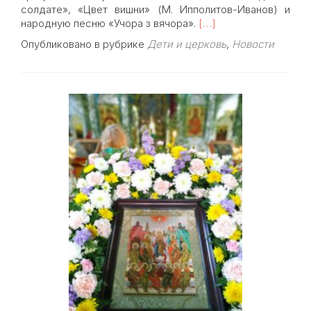
солдате», «Цвет вишни» (М. Ипполитов-Иванов) и
Read
народную песню «Учора з вячора».
[…]
more
Опубликовано в рубрике
Дети и церковь
,
Новости
about
Детский
хор
«Знамение»
получил
диплом
дипломанта
третьей
степени
в
международном
хоровом
фестивале-
конкурсе
детских
музыкальных
школ