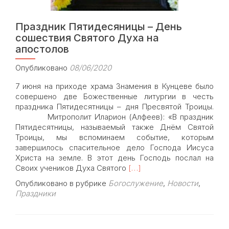
Праздник Пятидесяницы – День
сошествия Святого Духа на
апостолов
Опубликовано
08/06/2020
7 июня на приходе храма Знамения в Кунцеве было
совершено две Божественные литургии в честь
праздника Пятидесятницы – дня Пресвятой Троицы.
Митрополит Иларион (Алфеев): «В праздник
Пятидесятницы, называемый также Днём Святой
Троицы, мы вспоминаем событие, которым
завершилось спасительное дело Господа Иисуса
Христа на земле. В этот день Господь послал на
Read
Своих учеников Духа Святого
[…]
more
Опубликовано в рубрике
Богослужение
,
Новости
,
about
Праздники
Праздник
Пятидесяницы
–
День