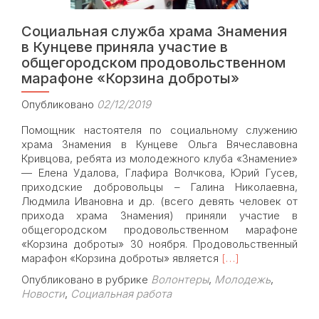
Федерального
закона
Социальная служба храма Знамения
«О
профилактике
в Кунцеве приняла участие в
семейно-
общегородском продовольственном
бытового
марафоне «Корзина доброты»
насилия»
Опубликовано
02/12/2019
Помощник настоятеля по социальному служению
храма Знамения в Кунцеве Ольга Вячеславовна
Кривцова, ребята из молодежного клуба «Знамение»
— Елена Удалова, Глафира Волчкова, Юрий Гусев,
приходские добровольцы – Галина Николаевна,
Людмила Ивановна и др. (всего девять человек от
прихода храма Знамения) приняли участие в
общегородском продовольственном марафоне
«Корзина доброты» 30 ноября. Продовольственный
Read
марафон «Корзина доброты» является
[…]
more
Опубликовано в рубрике
Волонтеры
,
Молодежь
,
about
Новости
,
Социальная работа
Социальная
служба