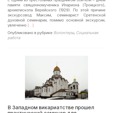
памяти священномученика Илариона (Троицкого),
архиепископа Верейского (1929). По этой причине
экскурсовод Максим, семинарист Сретенской
духовной семинарии, помимо основной экскурсии,
Read
увлеченно
[…]
more
Опубликовано в рубрике
Волонтеры
,
Социальная
about
работа
Добровольцы
милосердия
посетили
Сретенский
монастырь
В Западном викариатстве прошел
практический семинар для