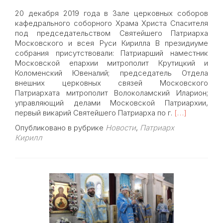
20 декабря 2019 года в Зале церковных соборов
кафедрального соборного Храма Христа Спасителя
под председательством Святейшего Патриарха
Московского и всея Руси Кирилла В президиуме
собрания присутствовали: Патриарший наместник
Московской епархии митрополит Крутицкий и
Коломенский Ювеналий; председатель Отдела
внешних церковных связей Московского
Патриархата митрополит Волоколамский Иларион;
управляющий делами Московской Патриархии,
Read
первый викарий Святейшего Патриарха по г.
[…]
more
Опубликовано в рубрике
Новости
,
Патриарх
about
Кирилл
20
декабря
состоялось
ежегодное
итоговое
Епархиальное
собрание
г.
Москвы