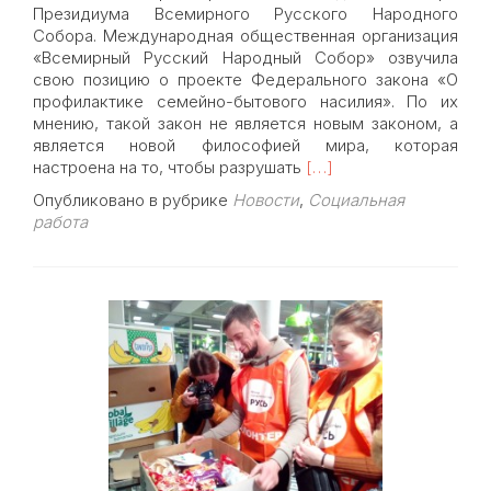
Президиума Всемирного Русского Народного
Собора. Международная общественная организация
«Всемирный Русский Народный Собор» озвучила
свою позицию о проекте Федерального закона «О
профилактике семейно-бытового насилия». По их
мнению, такой закон не является новым законом, а
является новой философией мира, которая
Read
настроена на то, чтобы разрушать
[…]
more
Опубликовано в рубрике
Новости
,
Социальная
about
работа
Международная
общественная
организация
«Всемирный
Русский
Народный
Собор»
озвучила
свою
позицию
о
проекте