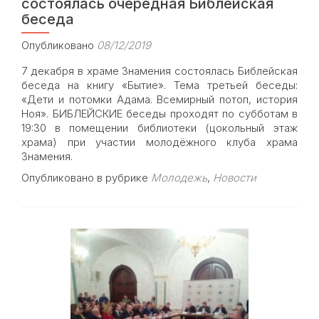
детского
состоялась очередная Библейская
хора
беседа
Опубликовано
08/12/2019
7 декабря в храме Знамения состоялась Библейская
беседа на книгу «Бытие». Тема третьей беседы:
«Дети и потомки Адама. Всемирный потоп, история
Ноя». БИБЛЕЙСКИЕ беседы проходят по субботам в
19:30 в помещении библиотеки (цокольный этаж
храма) при участии молодёжного клуба храма
Знамения.
Опубликовано в рубрике
Молодежь
,
Новости