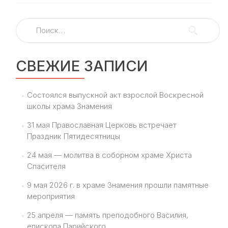
храма
Знамения
Найти:
в
Кунцеве
приняла
участие
СВЕЖИЕ ЗАПИСИ
в
общегородском
продовольственн
Состоялся выпускной акт взрослой Воскресной
марафоне
школы храма Знамения
«Корзина
доброты»
31 мая Православная Церковь встречает
Праздник Пятидесятницы
24 мая — молитва в соборном храме Христа
Спасителя
9 мая 2026 г. в храме Знамения прошли памятные
мероприятия
25 апреля — память преподобного Василия,
епископа Парийского