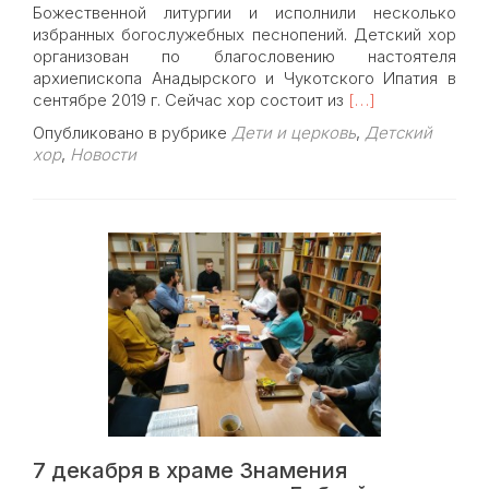
Божественной литургии и исполнили несколько
избранных богослужебных песнопений. Детский хор
организован по благословению настоятеля
архиепископа Анадырского и Чукотского Ипатия в
Read
сентябре 2019 г. Сейчас хор состоит из
[…]
more
Опубликовано в рубрике
Дети и церковь
,
Детский
about
хор
,
Новости
8
декабря
в
храме
Знамения
иконы
Божией
Матери
в
Кунцеве
состоялась
первая
литургия
с
7 декабря в храме Знамения
участием