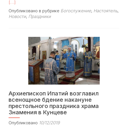
mor
[…]
abou
Опубликовано в рубрике
Богослужение
,
Настоятель
,
Три
Новости
,
Праздники
Арх
сов
лит
в
ден
пре
пра
в
хра
Зна
ико
Бож
Мат
Архиепископ Ипатий возглавил
в
всенощное бдение накануне
Кун
престольного праздника храма
Знамения в Кунцеве
Опубликовано
10/12/2019