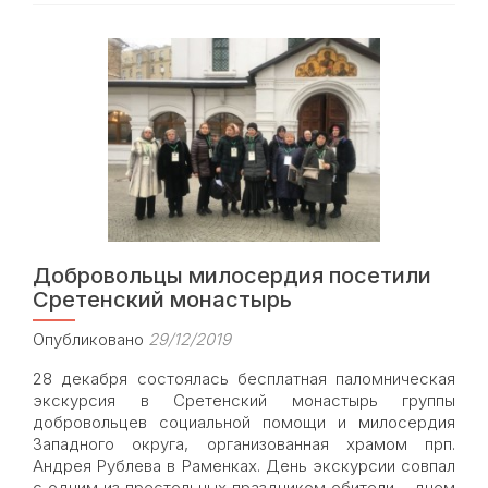
храма
Знамения
подготовила
рождественские
подарки
для
пациентов
и
персонала
больницы
№
51
Добровольцы милосердия посетили
Сретенский монастырь
Опубликовано
29/12/2019
28 декабря состоялась бесплатная паломническая
экскурсия в Сретенский монастырь группы
добровольцев социальной помощи и милосердия
Западного округа, организованная храмом прп.
Андрея Рублева в Раменках. День экскурсии совпал
с одним из престольных праздником обители – днем