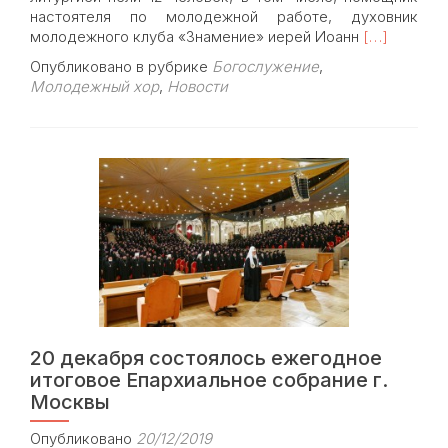
настоятеля по молодежной работе, духовник
Read
молодежного клуба «Знамение» иерей Иоанн
[…]
more
Опубликовано в рубрике
Богослужение
,
about
Молодежный хор
,
Новости
21
декабря
в
храме
Знамения
в
Кунцеве
состоялась
Божественн
литургия
с
участием
молодежно
20 декабря состоялось ежегодное
хора
итоговое Епархиальное собрание г.
Москвы
Опубликовано
20/12/2019