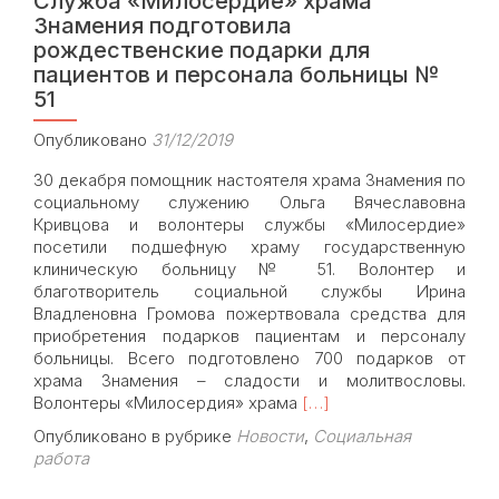
Служба «Милосердие» храма
Знамения подготовила
рождественские подарки для
пациентов и персонала больницы №
51
Опубликовано
31/12/2019
30 декабря помощник настоятеля храма Знамения по
социальному служению Ольга Вячеславовна
Кривцова и волонтеры службы «Милосердие»
посетили подшефную храму государственную
клиническую больницу № 51. Волонтер и
благотворитель социальной службы Ирина
Владленовна Громова пожертвовала средства для
приобретения подарков пациентам и персоналу
больницы. Всего подготовлено 700 подарков от
храма Знамения – сладости и молитвословы.
Read
Волонтеры «Милосердия» храма
[…]
more
Опубликовано в рубрике
Новости
,
Социальная
about
работа
Служба
«Милосердие»