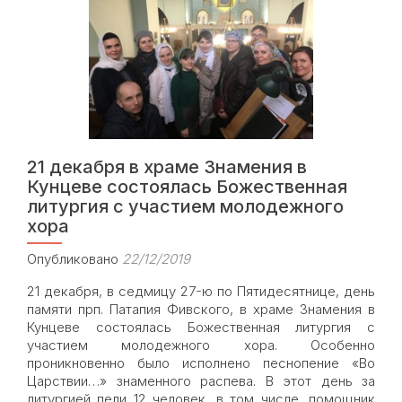
семинар
для
миссионеров-
катехизаторов
21 декабря в храме Знамения в
Кунцеве состоялась Божественная
литургия с участием молодежного
хора
Опубликовано
22/12/2019
21 декабря, в седмицу 27-ю по Пятидесятнице, день
памяти прп. Патапия Фивского, в храме Знамения в
Кунцеве состоялась Божественная литургия с
участием молодежного хора. Особенно
проникновенно было исполнено песнопение «Во
Царствии…» знаменного распева. В этот день за
литургией пели 12 человек, в том числе, помощник