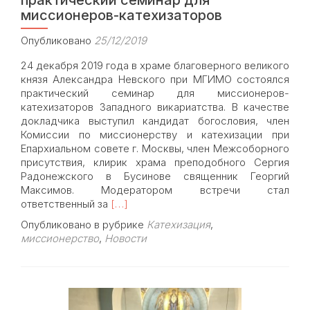
миссионеров-катехизаторов
Опубликовано
25/12/2019
24 декабря 2019 года в храме благоверного великого
князя Александра Невского при МГИМО состоялся
практический семинар для миссионеров-
катехизаторов Западного викариатства. В качестве
докладчика выступил кандидат богословия, член
Комиссии по миссионерству и катехизации при
Епархиальном совете г. Москвы, член Межсоборного
присутствия, клирик храма преподобного Сергия
Радонежского в Бусинове священник Георгий
Максимов. Модератором встречи стал
Read
ответственный за
[…]
more
Опубликовано в рубрике
Катехизация
,
about
миссионерство
,
Новости
В
Западном
викариатстве
прошел
практический