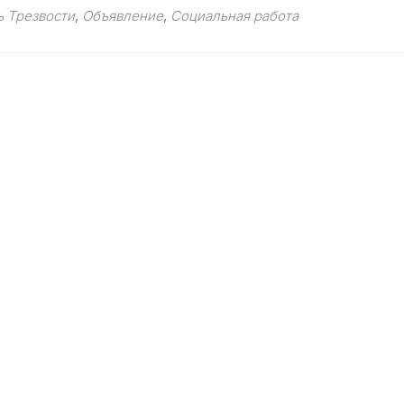
more
 Трезвости
,
Объявление
,
Социальная работа
about
11
СЕНТЯБРЯ
—
УСЕКНОВЕНИЕ
ГЛАВЫ
ИОАННА
ПРЕДТЕЧИ
И
ВСЕРОССИЙСКИЙ
ДЕНЬ
ТРЕЗВОСТИ