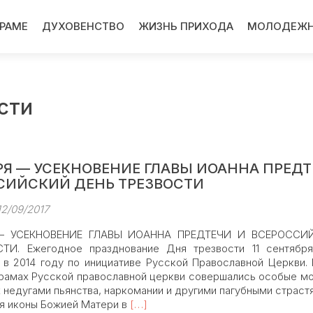
ХРАМЕ
ДУХОВЕНСТВО
ЖИЗНЬ ПРИХОДА
МОЛОДЕЖН
сти
БРЯ — УСЕКНОВЕНИЕ ГЛАВЫ ИОАННА ПРЕД
СИЙСКИЙ ДЕНЬ ТРЕЗВОСТИ
12/09/2017
 — УСЕКНОВЕНИЕ ГЛАВЫ ИОАННА ПРЕДТЕЧИ И ВСЕРОССИ
ТИ. Ежегодное празднование Дня трезвости 11 сентябр
 в 2014 году по инициативе Русской Православной Церкви. 
храмах Русской православной церкви совершались особые м
недугами пьянства, наркомании и другими пагубными страстя
Read
я иконы Божией Матери в
[…]