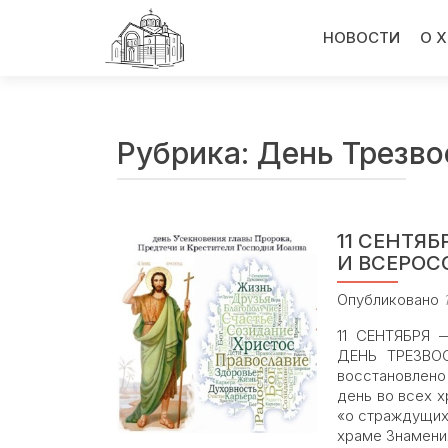
Перейти
к
НОВОСТИ
О 
содержимому
Рубрика:
День Трезво
11 СЕНТЯ
И ВСЕРОС
Опубликовано
11 СЕНТЯБРЯ
ДЕНЬ ТРЕЗВОС
восстановлено
день во всех 
«о страждущих 
храме Знамени