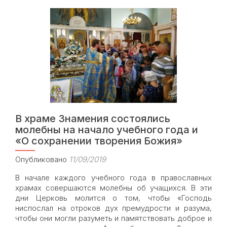
Патриа
Кирилл
по
случаю
Дня
трезво
В храме Знамения состоялись
молебны на начало учебного года и
«О сохранении творения Божия»
Опубликовано
11/09/2019
В начале каждого учебного года в православных
храмах совершаются молебны об учащихся. В эти
дни Церковь молится о том, чтобы «Господь
ниспослал на отроков дух премудрости и разума,
чтобы они могли разуметь и памятствовать доброе и