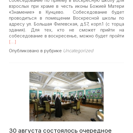
собеседование по приему в Воскресную школу для
взрослых при храме в честь иконы Божией Матери
«Знамение» в Кунцево. Собеседование будет
проводиться в помещении Воскресной школы по
адресу ул. Большая Филевская, д.57, корп.1 (с торца
здания). Для тех, кто не сможет прийти на
Rea
собеседование в воскресенье, можно будет пройти
mor
[…]
abou
Опубликовано в рубрике
Uncategorized
ПРИ
В
ВОС
ШК
30 августа состоялось очередное