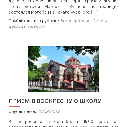
душеполезное учение». 1 сентября в храме Знамения
иконы Божией Матери в Кунцеве по традиции
Read
состоялся молебен на начало учебного
[…]
more
Опубликовано в рубрике
Богослужение
,
Дети и
about
церковь
,
Новости
В
храме
Знамения
состоялись
молебны
на
начало
учебного
года
и
«О
сохранении
творения
ПРИЕМ В ВОСКРЕСНУЮ ШКОЛУ
Божия»
Опубликовано
11/09/2019
В воскресенье 15 сентября в 15.00 состоится