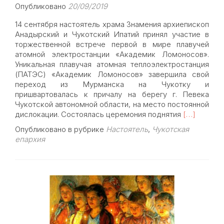
Опубликовано
20/09/2019
14 сентября настоятель храма Знамения архиепископ
Анадырский и Чукотский Ипатий принял участие в
торжественной встрече первой в мире плавучей
атомной электростанции «Академик Ломоносов».
Уникальная плавучая атомная теплоэлектростанция
(ПАТЭС) «Академик Ломоносов» завершила свой
переход из Мурманска на Чукотку и
пришвартовалась к причалу на берегу г. Певека
Чукотской автономной области, на место постоянной
Read
дислокации. Состоялась церемония поднятия
[…]
more
Опубликовано в рубрике
Настоятель
,
Чукотская
about
епархия
Архиеписк
Ипатий
принял
участие
во
встрече
первой
в
мире