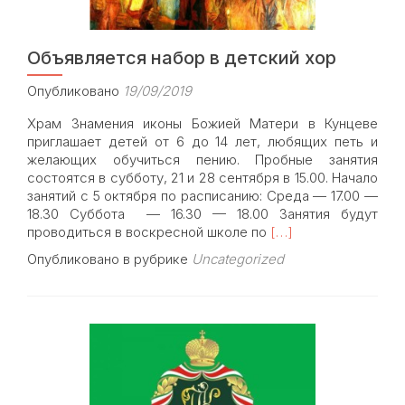
плавучей
атомной
электроста
Объявляется набор в детский хор
Опубликовано
19/09/2019
Храм Знамения иконы Божией Матери в Кунцеве
приглашает детей от 6 до 14 лет, любящих петь и
желающих обучиться пению. Пробные занятия
состоятся в субботу, 21 и 28 сентября в 15.00. Начало
занятий с 5 октября по расписанию: Среда — 17.00 —
18.30 Суббота — 16.30 — 18.00 Занятия будут
Read
проводиться в воскресной школе по
[…]
more
Опубликовано в рубрике
Uncategorized
about
Объявляется
набор
в
детский
хор