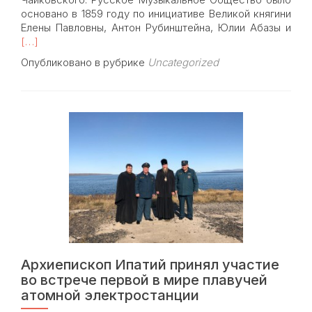
основано в 1859 году по инициативе Великой княгини
Rea
Елены Павловны, Антон Рубинштейна, Юлии Абазы и
mor
[…]
abou
Опубликовано в рубрике
Uncategorized
При
мол
пос
кон
пос
160-
лет
со
дня
обр
Рус
муз
общ
Архиепископ Ипатий принял участие
во встрече первой в мире плавучей
атомной электростанции