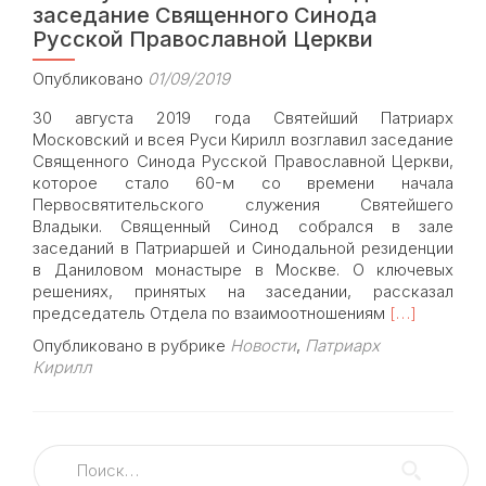
заседание Священного Синода
Русской Православной Церкви
Опубликовано
01/09/2019
30 августа 2019 года Святейший Патриарх
Московский и всея Руси Кирилл возглавил заседание
Священного Синода Русской Православной Церкви,
которое стало 60-м со времени начала
Первосвятительского служения Святейшего
Владыки. Священный Синод собрался в зале
заседаний в Патриаршей и Синодальной резиденции
в Даниловом монастыре в Москве. О ключевых
решениях, принятых на заседании, рассказал
Read
председатель Отдела по взаимоотношениям
[…]
more
Опубликовано в рубрике
Новости
,
Патриарх
about
Кирилл
30
августа
состоялось
очередное
Найти:
заседание
Священного