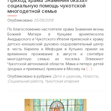
Приход храма Знамения оказал
социальную помощь чукотской
многодетной семье
Опубликовано
25/09/2019
По благословению настоятеля храма Знамения иконы
Божией Матери в Кунцеве архиепископа
Анадырского и Чукотского Ипатия приписной к храму
детско-юношеский духовно-оздоровительный центр
в честь Кирилла и Мефодия в Кутьино принял на
временное проживание в августе и сентябре
многодетную семью из поселка Эгвекинот
Чукотской автономной области. Мама и пятеро детей
Read
(родных и приемных) приехали в Москву на
[…]
more
Опубликовано в рубрике
Дети и церковь
,
Новости
,
about
Социальная работа
,
Чукотская епархия
Приход
храма
Знамения
оказал
социальную
помощь