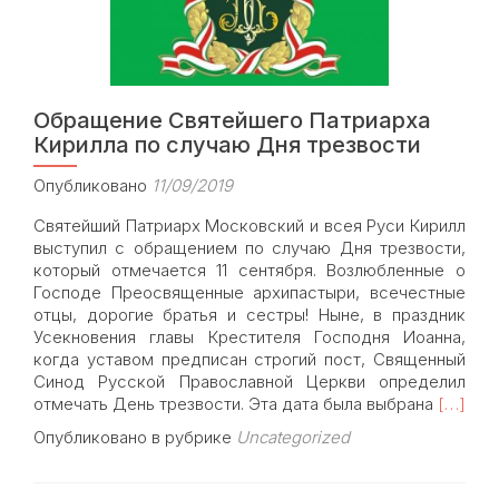
Обращение Святейшего Патриарха
Кирилла по случаю Дня трезвости
Опубликовано
11/09/2019
Святейший Патриарх Московский и всея Руси Кирилл
выступил с обращением по случаю Дня трезвости,
который отмечается 11 сентября. Возлюбленные о
Господе Преосвященные архипастыри, всечестные
отцы, дорогие братья и сестры! Ныне, в праздник
Усекновения главы Крестителя Господня Иоанна,
когда уставом предписан строгий пост, Священный
Синод Русской Православной Церкви определил
Read
отмечать День трезвости. Эта дата была выбрана
[…]
more
Опубликовано в рубрике
Uncategorized
about
Обраще
Святей