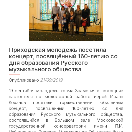
чукотской
многодетной
семье
Приходская молодежь посетила
концерт, посвящённый 160-летию со
дня образования Русского
музыкального общества
Опубликовано
21/09/2019
19 сентября молодежь храма Знамения и помощник
настоятеля по молодежной работе иерей Иоанн
Коханов посетили торжественный юбилейный
концерт, посвящённый 160-летию со дня
образования Русского музыкального общества,
состоявшийся в Большом зале Московской
государственной консерватории имени П.И.
Чайковского. Русское Музыкальное Общество было