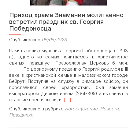
Приход храма Знамения молитвенно
встретил праздник св. Георгия
Победоносца
Опубликовано
06/05/2023
Память великомученика Георгия Победоносца (+ 303
г.), одного из самых почитаемых в христианстве
святых, празднует Православная Церковь 6 мая.
По церковному преданию Георгий родился в III
веке в христианской семье в малоазийском городе
Бейрут. Поступив на службу в римское войско, он
прославился своей храбростью, был замечен
императором Диоклетианом (284-305) и выдвинут в
Read
старшие военачальники.
[…]
more
Опубликовано в рубрике
Богослужение
,
Новости
,
about
Праздники
Приход
храма
Знамения
молитвенно