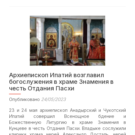
храме
Знамения
состоялись
богослужения
архиерейским
чином
в
честь
праздника
Вознесения
Господня
Архиепископ Ипатий возглавил
богослужения в храме Знамения в
честь Отдания Пасхи
Опубликовано
24/05/2023
23 и 24 мая архиепископ Анадырский и Чукотский
Ипатий совершил Всенощное бдение и
Божественную Литургию в храме Знамения в
Кунцеве в честь Отдания Пасхи. Владыке сослужили
клирики храма иерей Александр Досталь, иерей