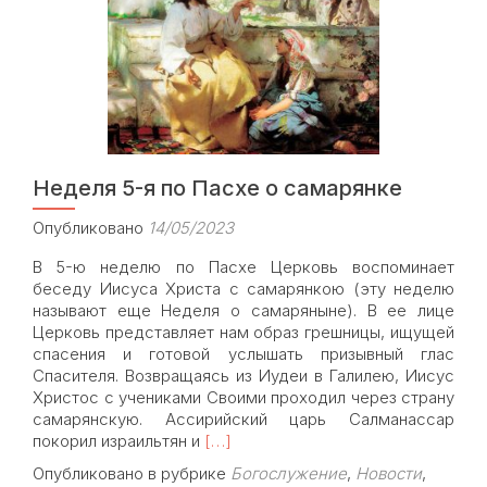
Екатерины
Кудрявцевой
и
Петра
Григорьева
«От
Земли
к
Неделя 5-я по Пасхе о самарянке
Небесам»
выступил
Опубликовано
14/05/2023
молодежный
хор
В 5-ю неделю по Пасхе Церковь воспоминает
храма
беседу Иисуса Христа с самарянкою (эту неделю
Знамения
называют еще Неделя о самаряныне). В ее лице
Церковь представляет нам образ грешницы, ищущей
спасения и готовой услышать призывный глас
Спасителя. Возвращаясь из Иудеи в Галилею, Иисус
Христос с учениками Своими проходил через страну
самарянскую. Ассирийский царь Салманассар
Read
покорил израильтян и
[…]
more
Опубликовано в рубрике
Богослужение
,
Новости
,
about