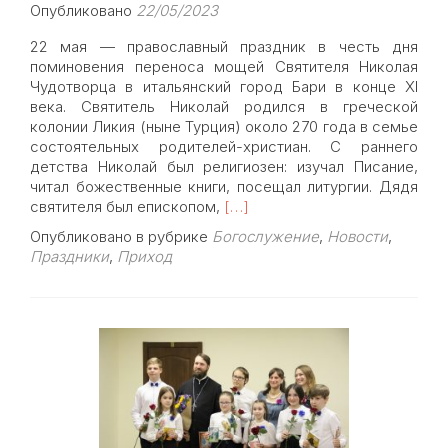
Опубликовано
22/05/2023
22 мая — православный праздник в честь дня
поминовения переноса мощей Святителя Николая
Чудотворца в итальянский город Бари в конце XI
века. Святитель Николай родился в греческой
колонии Ликия (ныне Турция) около 270 года в семье
состоятельных родителей-христиан. С раннего
детства Николай был религиозен: изучал Писание,
читал божественные книги, посещал литургии. Дядя
Read
святителя был епископом,
[…]
more
Опубликовано в рубрике
Богослужение
,
Новости
,
about
Праздники
,
Приход
22
мая
—
перенесение
мощей
святителя
Николая