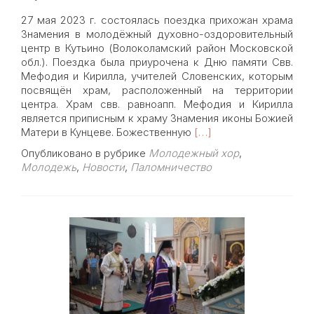
27 мая 2023 г. состоялась поездка прихожан храма
Знамения в молодёжный духовно-оздоровительный
центр в Кутьино (Волоколамский район Московской
обл.). Поездка была приурочена к Дню памяти Свв.
Мефодия и Кирилла, учителей Словенских, которым
посвящён храм, расположенный на территории
центра. Храм свв. равноапп. Мефодия и Кирилла
является приписным к храму Знамения иконы Божией
Read
Матери в Кунцеве. Божественную
[…]
more
Опубликовано в рубрике
Молодежный хор
,
about
Молодежь
,
Новости
,
Паломничество
27
мая
состоялась
поездка
прихожан
храма
Знамения
в
молодёжный
духовно-
оздоровительный