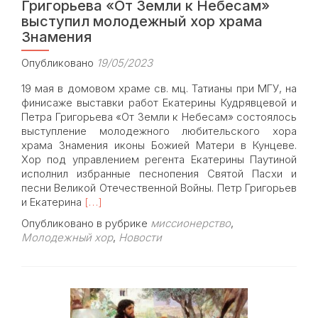
Григорьева «От Земли к Небесам»
выступил молодежный хор храма
Знамения
Опубликовано
19/05/2023
19 мая в домовом храме св. мц. Татианы при МГУ, на
финисаже выставки работ Екатерины Кудрявцевой и
Петра Григорьева «От Земли к Небесам» состоялось
выступление молодежного любительского хора
храма Знамения иконы Божией Матери в Кунцеве.
Хор под управлением регента Екатерины Паутиной
исполнил избранные песнопения Святой Пасхи и
песни Великой Отечественной Войны. Петр Григорьев
Read
и Екатерина
[…]
more
Опубликовано в рубрике
миссионерство
,
about
Молодежный хор
,
Новости
19
мая
на
финисаже
выставки
работ