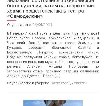
Знамения состоялись архиерейские
богослужения, затем на территории
храма прошел спектакль театра
«Самоделкин»
Опубликовано
28/05/2023
В Неделю 7-ю по Пасхе, в день памяти святых отцов I
Вселенского Собора, архиепископ Анадырский и
Чукотский Ипатий, настоятель храма Знамения в
Кунцеве, совершил Всенощное бдение и
Божественную Литургию архиерейским чином.
Владыке сослужили клирики храма, богослужебные
песнопения исполнил мужской хор под управлением
регента Алексея Мишина. Проповедь по
запричастном стихе произнес старший священник
Read
Александр Досталь. После
[…]
more
Опубликовано в рубрике
Настоятель
,
Новости
about
В
Неделю
7-
ю