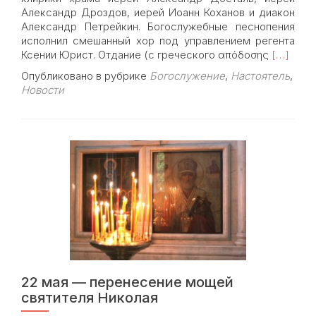
Александр Дроздов, иерей Иоанн Коханов и диакон
Александр Петрейкин. Богослужебные песнопения
исполнил смешанный хор под управлением регента
Read
Ксении Юрист. Отдание (с греческого απόδοσης
[…]
more
Опубликовано в рубрике
Богослужение
,
Настоятель
,
about
Новости
Архиепи
Ипатий
возглави
богослу
в
храме
Знамени
в
честь
Отдания
Пасхи
22 мая — перенесение мощей
святителя Николая