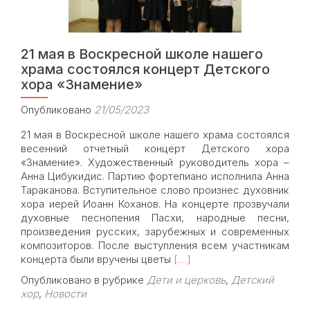
21 мая в Воскресной школе нашего
храма состоялся концерт Детского
хора «Знамение»
Опубликовано
21/05/2023
21 мая в Воскресной школе нашего храма состоялся
весенний отчетный концерт Детского хора
«Знамение». Художественный руководитель хора –
Анна Цибукидис. Партию фортепиано исполнила Анна
Тараканова. Вступительное слово произнес духовник
хора иерей Иоанн Коханов. На концерте прозвучали
духовные песнопения Пасхи, народные песни,
произведения русских, зарубежных и современных
композиторов. После выступления всем участникам
Read
концерта были вручены цветы
[…]
more
Опубликовано в рубрике
Дети и церковь
,
Детский
about
хор
,
Новости
21