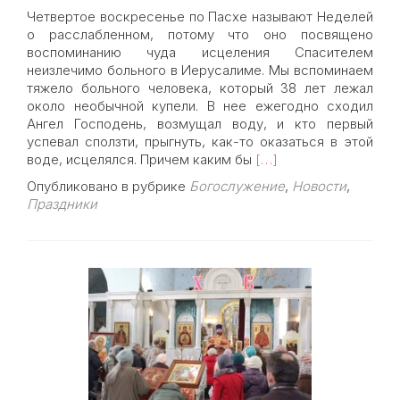
Четвертое воскресенье по Пасхе называют Неделей
о расслабленном, потому что оно посвящено
воспоминанию чуда исцеления Спасителем
неизлечимо больного в Иерусалиме. Мы вспоминаем
тяжело больного человека, который 38 лет лежал
около необычной купели. В нее ежегодно сходил
Ангел Господень, возмущал воду, и кто первый
успевал сползти, прыгнуть, как-то оказаться в этой
Read
воде, исцелялся. Причем каким бы
[…]
more
Опубликовано в рубрике
Богослужение
,
Новости
,
about
Праздники
7
мая,
Неделя
о
расслабленном