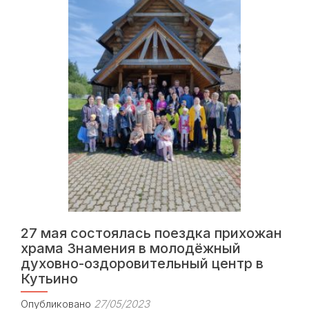
по
Пасхе
в
храме
Знамения
состоялись
архиерейские
богослужения,
затем
на
территории
храма
прошел
спектакль
театра
«Самоделкин»
27 мая состоялась поездка прихожан
храма Знамения в молодёжный
духовно-оздоровительный центр в
Кутьино
Опубликовано
27/05/2023