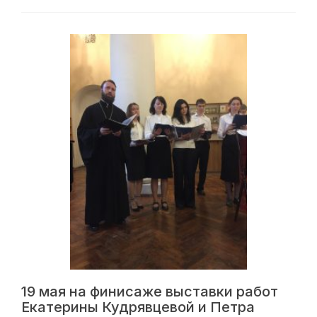
мая
в
Воскресной
школе
нашего
храма
состоялся
концерт
Детского
хора
«Знамение»
19 мая на финисаже выставки работ
Екатерины Кудрявцевой и Петра