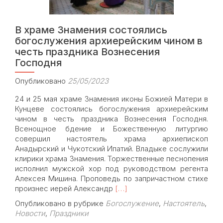
центр
в
В храме Знамения состоялись
Кутьино
богослужения архиерейским чином в
честь праздника Вознесения
Господня
Опубликовано
25/05/2023
24 и 25 мая храме Знамения иконы Божией Матери в
Кунцеве состоялись богослужения архиерейским
чином в честь праздника Вознесения Господня.
Всенощное бдение и Божественную литургию
совершил настоятель храма архиепископ
Анадырский и Чукотский Ипатий. Владыке сослужили
клирики храма Знамения. Торжественные песнопения
исполнил мужской хор под руководством регента
Алексея Мишина. Проповедь по запричастном стихе
Read
произнес иерей Александр
[…]
more
Опубликовано в рубрике
Богослужение
,
Настоятель
,
about
Новости
,
Праздники
В