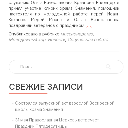
служению Ольга Вячеславовна Кривцова. В концерте
принял участие клирик храма Знамения, помощник
настоятеля по молодежной работе иерей Иоанн
Коханов. Иерей Иоанн и Ольга Вячеславовна
Read
поздравили ветеранов с праздником
[…]
more
Опубликовано в рубрике
миссионерство
,
about
Молодежный хор
,
Новости
,
Социальная работа
1
мая
молодежный
хор
Найти:
храма
Знамения
выступил
в
СВЕЖИЕ ЗАПИСИ
социально-
реабилитационном
центре
Состоялся выпускной акт взрослой Воскресной
ветеранов
школы храма Знамения
войн
31 мая Православная Церковь встречает
Праздник Пятидесятницы