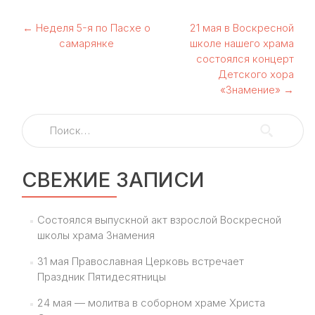
Навигация
←
Неделя 5-я по Пасхе о
21 мая в Воскресной
самарянке
школе нашего храма
по
состоялся концерт
Детского хора
записям
«Знамение»
→
Найти:
СВЕЖИЕ ЗАПИСИ
Состоялся выпускной акт взрослой Воскресной
школы храма Знамения
31 мая Православная Церковь встречает
Праздник Пятидесятницы
24 мая — молитва в соборном храме Христа