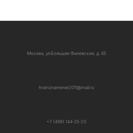
Москва, ул.Большая Филевская, д. 65
hramznamenie2011@mail.ru
+7 (499) 144-25-20