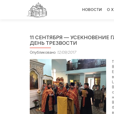
Перейти
к
НОВОСТИ
О 
содержимому
11 СЕНТЯБРЯ — УСЕКНОВЕНИЕ
ДЕНЬ ТРЕЗВОСТИ
Опубликовано
12/09/2017
Е
в
Ц
В
с
н
В
б
в