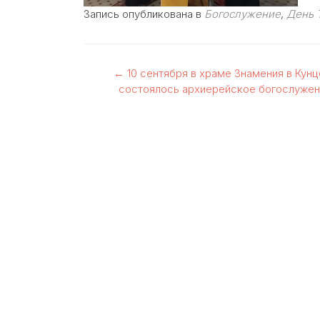
Запись опубликована в
Богослужение
,
День 
Навигация
←
10 сентября в храме Знамения в Кунц
состоялось архиерейское богослужен
по
записям