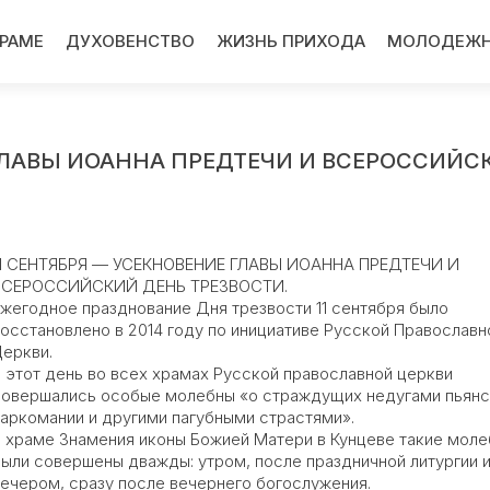
ХРАМЕ
ДУХОВЕНСТВО
ЖИЗНЬ ПРИХОДА
МОЛОДЕЖН
 ГЛАВЫ ИОАННА ПРЕДТЕЧИ И ВСЕРОССИЙС
11 СЕНТЯБРЯ — УСЕКНОВЕНИЕ ГЛАВЫ ИОАННА ПРЕДТЕЧИ И
ВСЕРОССИЙСКИЙ ДЕНЬ ТРЕЗВОСТИ.
жегодное празднование Дня трезвости 11 сентября было
осстановлено в 2014 году по инициативе Русской Православн
еркви.
 этот день во всех храмах Русской православной церкви
овершались особые молебны «о страждущих недугами пьянс
аркомании и другими пагубными страстями».
 храме Знамения иконы Божией Матери в Кунцеве такие мол
ыли совершены дважды: утром, после праздничной литургии 
ечером, сразу после вечернего богослужения.