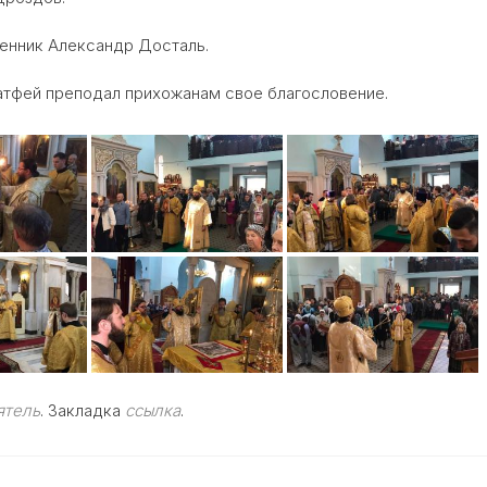
енник Александр Досталь.
атфей преподал прихожанам свое благословение.
ятель
. Закладка
ссылка
.