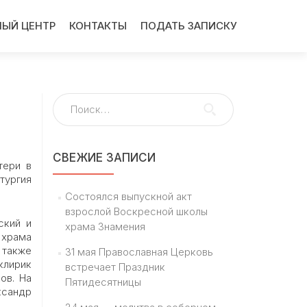
ЫЙ ЦЕНТР
КОНТАКТЫ
ПОДАТЬ ЗАПИСКУ
Найти:
СВЕЖИЕ ЗАПИСИ
тери в
тургия
Состоялся выпускной акт
взрослой Воскресной школы
ский и
храма Знамения
 храма
 также
31 мая Православная Церковь
клирик
встречает Праздник
ов. На
Пятидесятницы
сандр