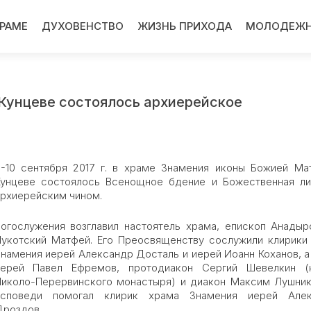
ХРАМЕ
ДУХОВЕНСТВО
ЖИЗНЬ ПРИХОДА
МОЛОДЕЖН
 Кунцеве состоялось архиерейское
-10 сентября 2017 г. в храме Знамения иконы Божией Ма
Кунцеве состоялось Всенощное бдение и Божественная ли
рхиерейским чином.
огослужения возглавил настоятель храма, епископ Анадыр
укотский Матфей. Его Преосвященству сослужили клирики
намения иерей Александр Досталь и иерей Иоанн Коханов, а
иерей Павел Ефремов, протодиакон Сергий Шевелкин (
иколо-Перервинского монастыря) и диакон Максим Лушник
исповеди помогал клирик храма Знамения иерей Алек
роздов.