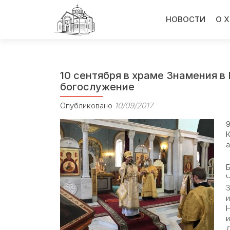
Перейти
к
НОВОСТИ
О 
содержимому
10 сентября в храме Знамения в
богослужение
Опубликовано
10/09/2017
9
а
Б
Ч
З
Н
Д