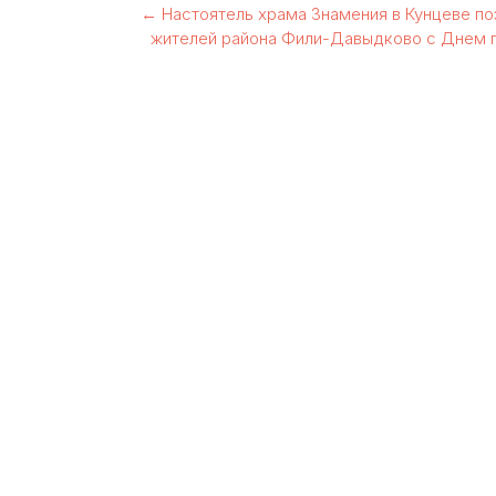
Навигация
←
Настоятель храма Знамения в Кунцеве по
жителей района Фили-Давыдково с Днем 
по
записям