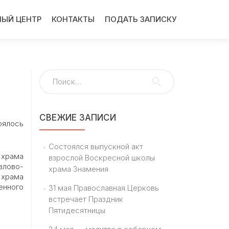
ЫЙ ЦЕНТР
КОНТАКТЫ
ПОДАТЬ ЗАПИСКУ
Найти:
СВЕЖИЕ ЗАПИСИ
оялось
Состоялся выпускной акт
 храма
взрослой Воскресной школы
влово-
храма Знамения
 храма
енного
31 мая Православная Церковь
встречает Праздник
Пятидесятницы