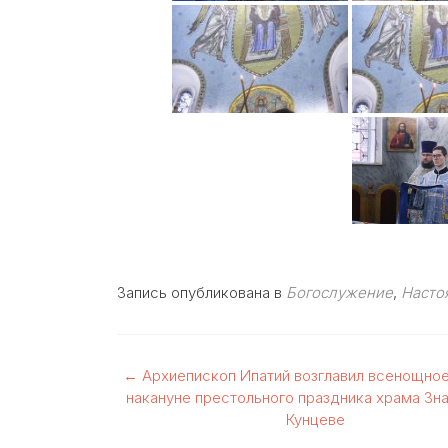
Запись опубликована в
Богослужение
,
Насто
Навигация
←
Архиепископ Ипатий возглавил всенощно
накануне престольного праздника храма Зн
по
Кунцеве