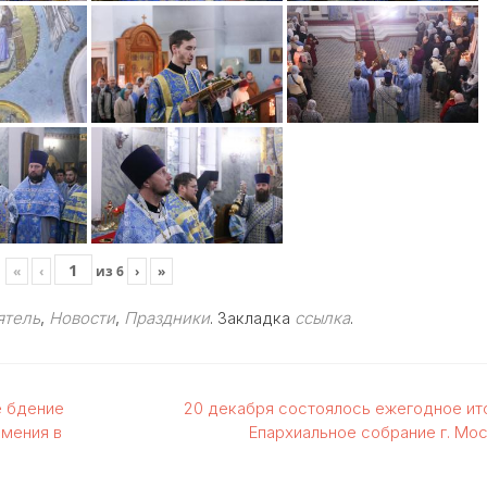
«
‹
из
6
›
»
ятель
,
Новости
,
Праздники
. Закладка
ссылка
.
е бдение
20 декабря состоялось ежегодное ит
амения в
Епархиальное собрание г. Мо