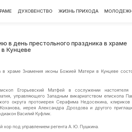
ХРАМЕ
ДУХОВЕНСТВО
ЖИЗНЬ ПРИХОДА
МОЛОДЕЖН
ию в день престольного праздника в храме
 в Кунцеве
ка в храме Знамения иконы Божией Матери в Кунцеве сост
епископ Егорьевский Матфей в сослужении настоятеля
патия, управляющего Западным викариатством епископа Па
ского округа протоиерея Серафима Недосекина, клириков
Коханова, иерея Александра Дроздова и другого приглаш
одиакон Василий Куфлик.
 хор под управлением регента А. Ю. Пушкина.