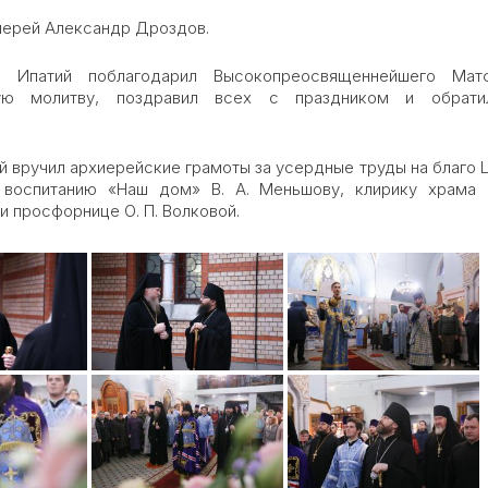
иерей Александр Дроздов.
п Ипатий поблагодарил Высокопреосвященнейшего Ма
ую молитву, поздравил всех с праздником и обрати
 вручил архиерейские грамоты за усердные труды на благо 
 воспитанию «Наш дом» В. А. Меньшову, клирику храма
и просфорнице О. П. Волковой.