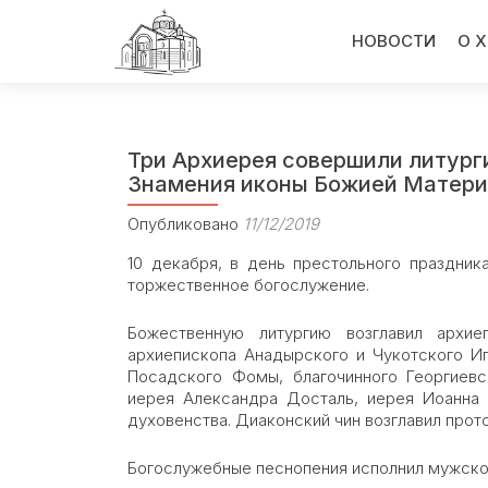
Перейти
к
НОВОСТИ
О 
содержимому
Три Архиерея совершили литург
Знамения иконы Божией Матери
Опубликовано
11/12/2019
10 декабря, в день престольного праздни
торжественное богослужение.
Божественную литургию возглавил архи
архиепископа Анадырского и Чукотского И
Посадского Фомы, благочинного Георгиев
иерея Александра Досталь, иерея Иоанна 
духовенства. Диаконский чин возглавил прот
Богослужебные песнопения исполнил мужской