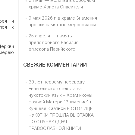
24 мая — молитва в соборном
храме Христа Спасителя
9 мая 2026 г. в храме Знамения
тфея и
прошли памятные мероприятия
лся к
25 апреля — память
преподобного Василия,
Церкви
епископа Парийского
 иерею
СВЕЖИЕ КОММЕНТАРИИ
30 лет первому переводу
Евангельского текста на
чукотский язык – Храм иконы
Божией Матери "Знамение" в
Кунцеве
к записи
В СТОЛИЦЕ
ЧУКОТКИ ПРОШЛА ВЫСТАВКА
ПО СЛУЧАЮ ДНЯ
ПРАВОСЛАВНОЙ КНИГИ