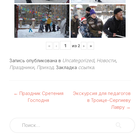
«
‹
из
2
›
»
Запись опубликована в
Uncategorized
,
Новости
,
Праздники
,
Приход
. Закладка
ссылка
.
Навигация
←
Праздник Сретения
Экскурсия для педагогов
Господня
в Троице-Сергиеву
по
Лавру
→
записям
Найти: