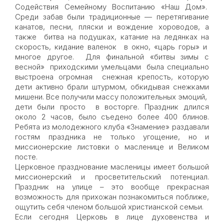
Содействия Семейному Воспитанию «Наш Дом».
Среди забав были традиционные — перетягивание
канатов, песни, пляски и вождение хороводов, а
также битва на подушках, катание на ледянках на
скорость, кидание валенок в окно, «царь горы» и
многое другое. Для финальной «битвы зимы с
весной» приходскими умельцами была специально
выстроена огромная снежная крепость, которую
дети активно брали штурмом, обкидывая снежками
мишени. Все получили массу положительных эмоций,
дети были просто в восторге. Праздник длился
около 2 часов, было съедено более 400 блинов.
Ребята из молодежного клуба «Знамение» раздавали
гостям праздника не только угощение, но и
миссионерские листовки о масленице и Великом
посте.
Церковное празднование масленицы имеет большой
миссионерский и просветительский потенциал.
Праздник на улице – это вообще прекрасная
возможность для прихожан познакомиться поближе,
ощутить себя членом большой христианской семьи.
Если сегодня Церковь в лице духовенства и