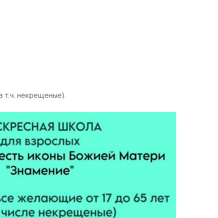
 т.ч. некрещеные).