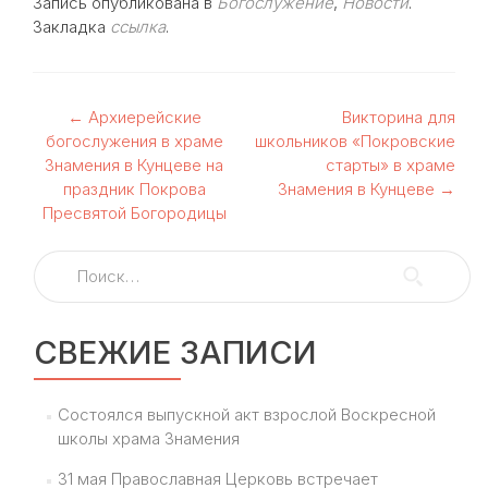
Запись опубликована в
Богослужение
,
Новости
.
Закладка
ссылка
.
Навигация
←
Архиерейские
Викторина для
богослужения в храме
школьников «Покровские
по
Знамения в Кунцеве на
старты» в храме
праздник Покрова
Знамения в Кунцеве
→
записям
Пресвятой Богородицы
Найти:
СВЕЖИЕ ЗАПИСИ
Состоялся выпускной акт взрослой Воскресной
школы храма Знамения
31 мая Православная Церковь встречает