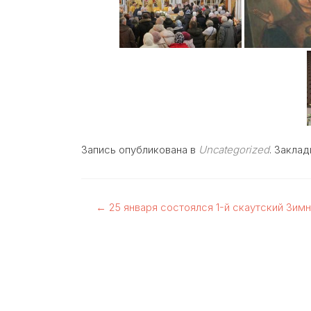
Запись опубликована в
Uncategorized
. Закла
Навигация
←
25 января состоялся 1-й скаутский Зимн
по
записям