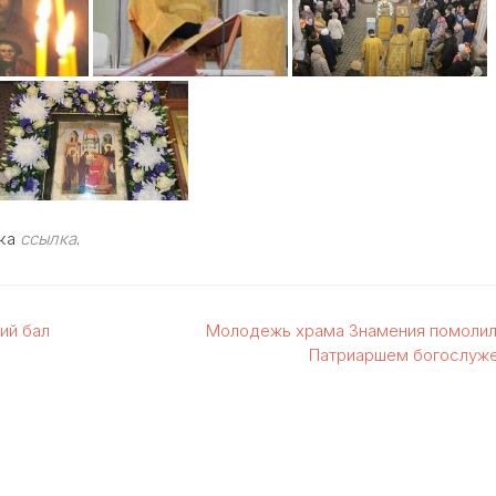
дка
ссылка
.
ий бал
Молодежь храма Знамения помолил
Патриаршем богослуж