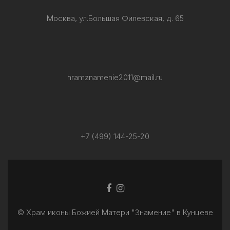
Москва, ул.Большая Филевская, д. 65
hramznamenie2011@mail.ru
+7 (499) 144-25-20
Facebook
Ссылка
ссылка
Instagram
© Храм иконы Божией Матери "Знамение" в Кунцеве