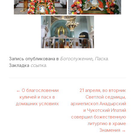
Запись опубликована в
Богослужение
,
Пасха
.
Закладка
ссылка
.
Навигация
←
О благословении
21 апреля, во вторник
куличей и пасх в
Светлой седмицы,
по
домашних условиях
архиепископ Анадырский
и Чукотский Ипатий
записям
совершил божественную
литургию в храме
Знамения
→