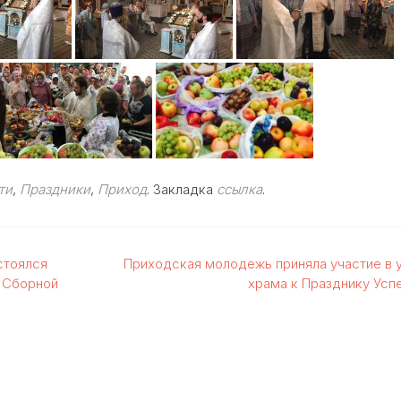
ти
,
Праздники
,
Приход
. Закладка
ссылка
.
стоялся
Приходская молодежь приняла участие в 
 Сборной
храма к Празднику Усп