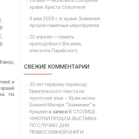
24 мая — молитва в соборном
храме Христа Спасителя
9 мая 2026 г. в храме Знамения
,
прошли памятные мероприятия
е
,
25 апреля — память
е
преподобного Василия,
епископа Парийского
Фавор,
СВЕЖИЕ КОММЕНТАРИИ
тией и
30 лет первому переводу
тарший
Евангельского текста на
ва. На
чукотский язык – Храм иконы
Божией Матери "Знамение" в
Кунцеве
к записи
В СТОЛИЦЕ
ЧУКОТКИ ПРОШЛА ВЫСТАВКА
ПО СЛУЧАЮ ДНЯ
ПРАВОСЛАВНОЙ КНИГИ