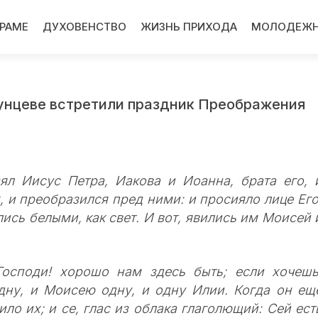
ХРАМЕ
ДУХОВЕНСТВО
ЖИЗНЬ ПРИХОДА
МОЛОДЕЖН
Кунцеве встретили праздник Преображения
ял Иисус Петра, Иакова и Иоанна, брата его, 
, и преобразился пред ними: и просияло лице Его
ись белыми, как свет. И вот, явились им Моисей 
Господи! хорошо нам здесь быть; если хочешь
дну, и Моисею одну, и одну Илии. Когда он ещ
ило их; и се, глас из облака глаголющий: Сей ест