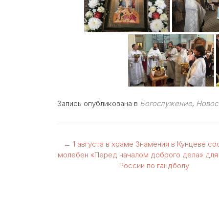
Запись опубликована в
Богослужение
,
Новос
Навигация
←
1 августа в храме Знамения в Кунцеве со
молебен «Перед началом доброго дела» для
по
России по гандболу
записям