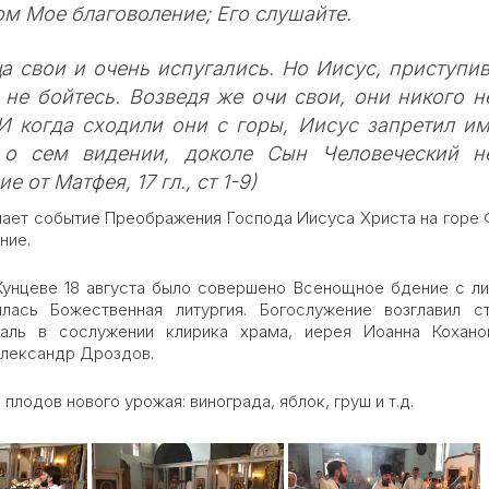
м Мое благоволение; Его слушайте.
а свои и очень испугались. Но Иисус, приступив
и не бойтесь. Возведя же очи свои, они никого н
И когда сходили они с горы, Иисус запретил им
 о сем видении, доколе Сын Человеческий н
 от Матфея, 17 гл., ст 1-9)
нает событие Преображения Господа Иисуса Христа на горе 
ние.
унцеве 18 августа было совершено Всенощное бдение с ли
лась Божественная литургия. Богослужение возглавил с
аль в сослужении клирика храма, иерея Иоанна Кохано
Александр Дроздов.
лодов нового урожая: винограда, яблок, груш и т.д.