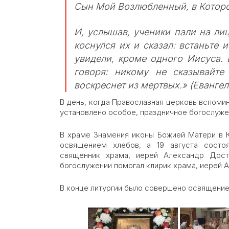
Сын Мой Возлюбленный, в Которо
И, услышав, ученики пали на лиц
коснулся их и сказал: встаньте 
увидели, кроме одного Иисуса. 
говоря: никому не сказывайте
воскреснет из мертвых.» (Евангелие
В день, когда Православная церковь вспоми
установлено особое, праздничное богослуже
В храме Знамения иконы Божией Матери в К
освящением хлебов, а 19 августа состоя
священник храма, иерей Александр Дост
богослужении помогал клирик храма, иерей 
В конце литургии было совершено освящение п