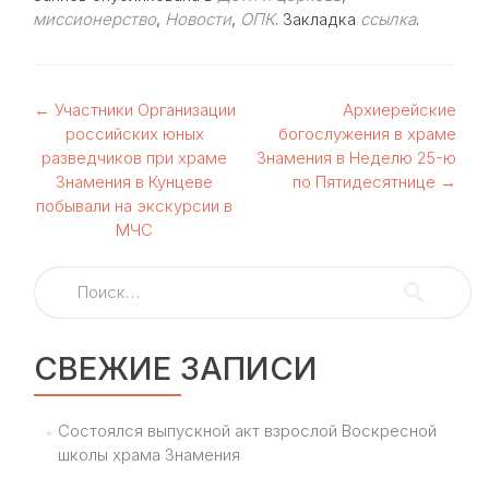
миссионерство
,
Новости
,
ОПК
. Закладка
ссылка
.
Навигация
←
Участники Организации
Архиерейские
российских юных
богослужения в храме
по
разведчиков при храме
Знамения в Неделю 25-ю
Знамения в Кунцеве
по Пятидесятнице
→
записям
побывали на экскурсии в
МЧС
Найти:
СВЕЖИЕ ЗАПИСИ
Состоялся выпускной акт взрослой Воскресной
школы храма Знамения