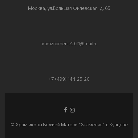
Москва, ул.Большая Филевская, д. 65
hramznamenie2011@mail.ru
+7 (499) 144-25-20
Facebook
Ссылка
ссылка
Instagram
© Храм иконы Божией Матери "Знамение" в Кунцеве