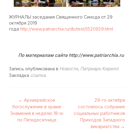
ЖУРНАЛЫ заседания Священного Синода от 29
октября 2019
года
http://www.patriarchia.ru/db/text/5520929.html
По материалам сайта http://www.patriarchia.ru
Запись опубликована в
Новости
,
Патриарх Кирилл
.
Закладка
ссылка
.
Навигация
←
Архиерейское
29-го октября
богослужение в храме
состоялось собрание
по
Знамения в неделю 18-ю
социальных работников
по Пятидесятнице
Приходов Западного
записям
викариатства
→