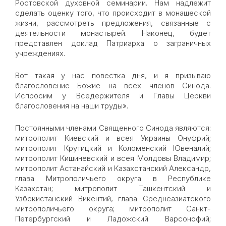
Ростовской духовной семинарии. Нам надлежит
сделать оценку того, что происходит в монашеской
жизни, рассмотреть предложения, связанные с
деятельности монастырей. Наконец, будет
представлен доклад Патриарха о заграничных
учреждениях.
Вот такая у нас повестка дня, и я призываю
благословение Божие на всех членов Синода.
Испросим у Вседержителя и Главы Церкви
благословения на наши труды».
Постоянными членами Священного Синода являются:
митрополит Киевский и всея Украины Онуфрий;
митрополит Крутицкий и Коломенский Ювеналий;
митрополит Кишиневский и всея Молдовы Владимир;
митрополит Астанайский и Казахстанский Александр,
глава Митрополичьего округа в Республике
Казахстан; митрополит Ташкентский и
Узбекистанский Викентий, глава Среднеазиатского
митрополичьего округа; митрополит Санкт-
Петербургский и Ладожский Варсонофий;