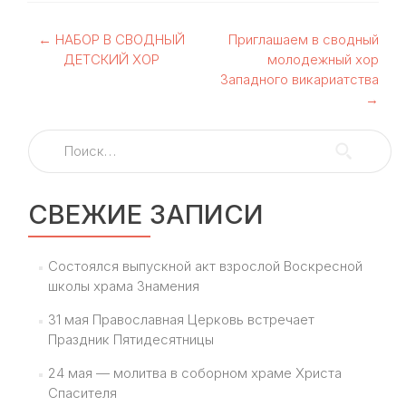
Навигация
←
НАБОР В СВОДНЫЙ
Приглашаем в сводный
ДЕТСКИЙ ХОР
молодежный хор
по
Западного викариатства
→
записям
Найти:
СВЕЖИЕ ЗАПИСИ
Состоялся выпускной акт взрослой Воскресной
школы храма Знамения
31 мая Православная Церковь встречает
Праздник Пятидесятницы
24 мая — молитва в соборном храме Христа
Спасителя