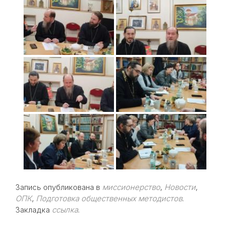
Запись опубликована в
миссионерство
,
Новости
,
ОПК
,
Подготовка общественных методистов
.
Закладка
ссылка
.