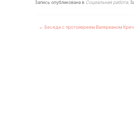
Запись опубликована в
Социальная работа
. 
Навигация
←
Беседа с протоиереем Валерианом Кре
по
записям