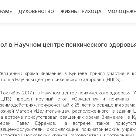
ХРАМЕ
ДУХОВЕНСТВО
ЖИЗНЬ ПРИХОДА
МОЛОДЕЖН
тол в Научном центре психического здоровь
Священник храма Знамение в Кунцеве принял участие в к
толе в Научном центре психического здоровья (НЦПЗ).
1 октября 2017 г. в Научном центре психического здоровья 
НЦПЗ) прошел круглый стол «Священник и психиатр –
заимодействия», приуроченный к 25-летию освящения храма
ожией Матери «Целительница», расположенного в здании Ц
На встрече присутствовал священник храма Знамение в К
иерей Павел Ефремов. На встрече также присутств
священнослужители, окормляющие психиатрические учреж
астоятели московских храмов, руководители и сотрудники Ц