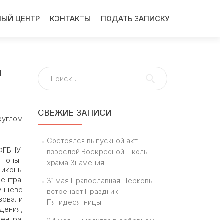
ЫЙ ЦЕНТР
КОНТАКТЫ
ПОДАТЬ ЗАПИСКУ
я
Найти:
СВЕЖИЕ ЗАПИСИ
руглом
Состоялся выпускной акт
(ФГБНУ
взрослой Воскресной школы
 опыт
храма Знамения
 иконы
ентра.
31 мая Православная Церковь
унцеве
встречает Праздник
овали
Пятидесятницы
дения,
ентра.