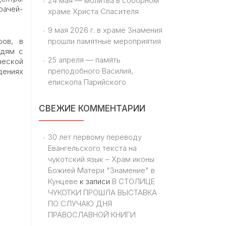
24 мая — молитва в соборном
рачей-
храме Христа Спасителя
9 мая 2026 г. в храме Знамения
ров, в
прошли памятные мероприятия
юдям с
25 апреля — память
ческой
преподобного Василия,
дениях
епископа Парийского
СВЕЖИЕ КОММЕНТАРИИ
30 лет первому переводу
Евангельского текста на
чукотский язык – Храм иконы
Божией Матери "Знамение" в
Кунцеве
к записи
В СТОЛИЦЕ
ЧУКОТКИ ПРОШЛА ВЫСТАВКА
ПО СЛУЧАЮ ДНЯ
ПРАВОСЛАВНОЙ КНИГИ