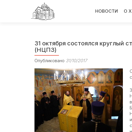
Перейти
к
НОВОСТИ
О 
содержимому
31 октября состоялся круглый с
(НЦПЗ)
Опубликовано
31/10/2017
с
3
в
Б
н