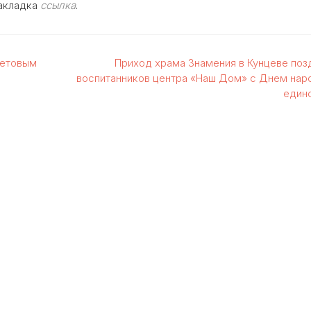
Закладка
ссылка
.
четовым
Приход храма Знамения в Кунцеве поз
воспитанников центра «Наш Дом» с Днем нар
един