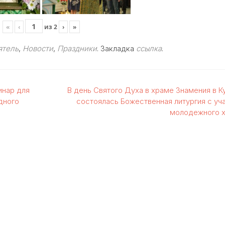
«
‹
из
2
›
»
ятель
,
Новости
,
Праздники
. Закладка
ссылка
.
инар для
В день Святого Духа в храме Знамения в К
дного
состоялась Божественная литургия с уч
молодежного 