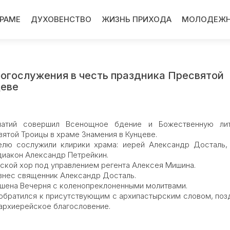
ХРАМЕ
ДУХОВЕНСТВО
ЖИЗНЬ ПРИХОДА
МОЛОДЕЖН
богослужения в честь праздника Пресвятой
цеве
патий совершил Всенощное бдение и Божественную ли
ятой Троицы в храме Знамения в Кунцеве.
служили клирики храма: иерей Александр Досталь, 
диакон Александр Петрейкин.
й хор под управлением регента Алексея Мишина.
ес священник Александр Досталь.
ена Вечерня с коленопреклоненными молитвами.
 обратился к присутствующим с архипастырским словом, поз
архиерейское благословение.