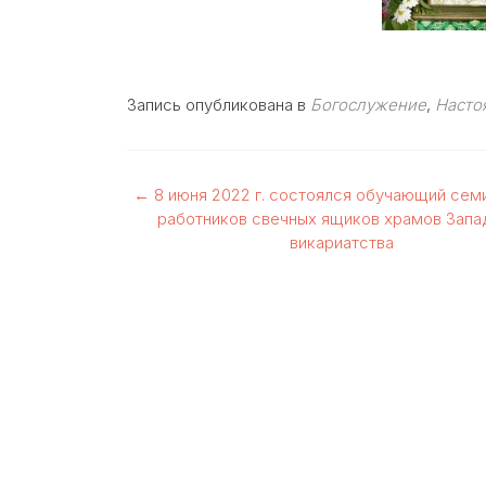
Запись опубликована в
Богослужение
,
Насто
Навигация
←
8 июня 2022 г. состоялся обучающий сем
работников свечных ящиков храмов Запа
по
викариатства
записям