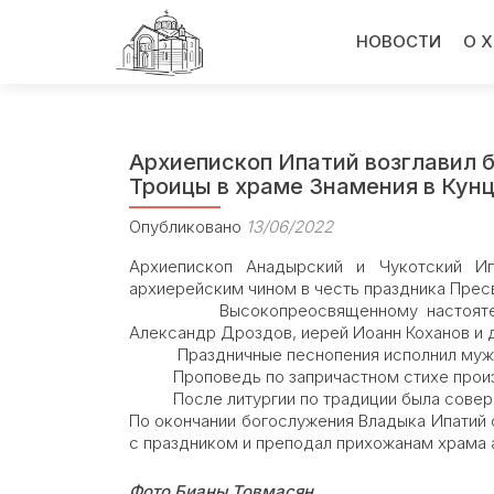
Перейти
к
НОВОСТИ
О 
содержимому
Архиепископ Ипатий возглавил 
Троицы в храме Знамения в Кун
Опубликовано
13/06/2022
Архиепископ Анадырский и Чукотский И
архиерейским чином в честь праздника Пресв
Высокопреосвященному настоятелю со
Александр Дроздов, иерей Иоанн Коханов и 
Праздничные песнопения исполнил мужско
Проповедь по запричастном стихе произн
После литургии по традиции была соверш
По окончании богослужения Владыка Ипатий
с праздником и преподал прихожанам храма 
Фото Бианы Товмасян