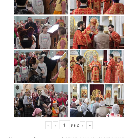
«
‹
из
2
›
»