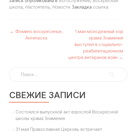
Запись опубликована в
Богослужение
,
Воскресная
школа
,
Настоятель
,
Новости
. Закладка
ссылка
.
Навигация
←
Фомино воскресенье,
1 мая молодежный хор
Антипасха
храма Знамения
по
выступил в социально-
реабилитационном
записям
центре ветеранов войн
→
Найти:
СВЕЖИЕ ЗАПИСИ
Состоялся выпускной акт взрослой Воскресной
школы храма Знамения
31 мая Православная Церковь встречает