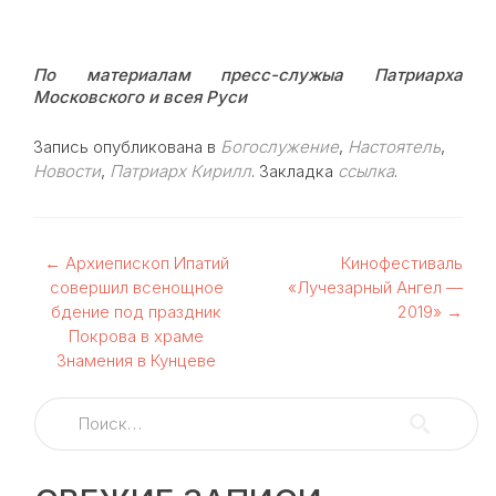
По материалам пресс-служыа Патриарха
Московского и всея Руси
Запись опубликована в
Богослужение
,
Настоятель
,
Новости
,
Патриарх Кирилл
. Закладка
ссылка
.
Навигация
←
Архиепископ Ипатий
Кинофестиваль
совершил всенощное
«Лучезарный Ангел —
по
бдение под праздник
2019»
→
Покрова в храме
записям
Знамения в Кунцеве
Найти: