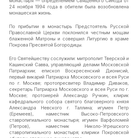
монастыря — определением Священного Синода от
24 ноября 1994 года в обители была возобновлена
монашеская жизнь.
По прибытии в монастырь Предстоятель Русской
Православной Церкви поклонился честным мощам
блаженной Матроны и совершил Литургию в храме
Покрова Пресвятой Богородицы.
Его Святейшеству сослужили: митрополит Тверской и
Кашинский Савва, управляющий делами Московской
Патриархии; епископ Воскресенский Дионисий,
первый викарий Патриарха Московского и всея Руси
по г. Москве; протопресвитер Владимир Диваков,
секретарь Патриарха Московского и всея Руси по г.
Москве; протоиерей Александр Ручкин, клирик
кафедрального собора святого благоверного князя
Александра Невского г. Таллина; игумен Петр
(Еремеев), наместник Высоко-Петровского
ставропигиального монастыря; игумен Варфоломей
(Петров), наместник Николо-Угрешского
ставропигиального монастыря; клирики Покровской