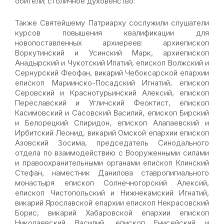
обители; столичное духовенство.
Также Святейшему Патриарху сослужили слушатели
курсов повышения квалификации для
новопоставленных архиереев: архиепископ
Воркутинский и Усинский Марк, архиепископ
Анадырский и Чукотский Ипатий, епископ Волжский и
Сернурский Феофан, викарий Чебоксарской епархии
епископ Мариинско-Посадский Игнатий, епископ
Серовский и Краснотурьинский Алексий, епископ
Переславский и Угличский Феоктист, епископ
Касимовский и Сасовский Василий, епископ Бирский
и Белорецкий Спиридон, епископ Алапаевский и
Ирбитский Леонид, викарий Омской епархии епископ
Азовский Зосима, председатель Синодального
отдела по взаимодействию с Вооруженными силами
и правоохранительными органами епископ Клинский
Стефан, наместник Данилова ставропигиального
монастыря епископ Солнечногорский Алексий,
епископ Чистопольский и Нижнекамский Игнатий,
викарий Ярославской епархии епископ Некрасовский
Борис, викарий Хабаровской епархии епископ
Николаевский Василий, епископ Енисейский и