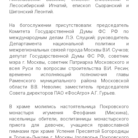
Лесосибирский Игнатий, епископ Сызранский и
Шигонский Леонтий.
На богослужении присутствовали: председатель
Комитета Государственной Думы ФС РФ по
международным делам Л.Э. Слуцкий; руководитель
Департамента национальной политики и
межрегиональных связей города Москвы В.И. Сучков;
депутат Государственной Думы ФС РФ, советник
мэра г. Москвы, советник Патриарха Московского и
всея Руси по вопросам строительства В.И. Ресин;
временно исполняющий полномочия главы
Раменского муниципального района Московской
области В.В. Неволин; заместитель председателя
Совета директоров ПАО «ФосАгро» А.Г. Гурьев.
В храме молились настоятельница Покровского
монастыря игумения Феофания (Мискина),
насельницы обители, воспитанницы монастырского
приюта для девочек, учащиеся православной
гимназии при храме Успения Пресвятой Богородицы
в Троице-Лыкове г. Москвы (подворье Покровского