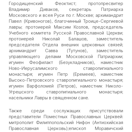
Городищенский Феоктист; протопресвитер
Владимир Диваков, секретарь Патриарха
Московского и всея Руси по г. Москве; архимандрит
Павел (Кривоногов), благочинный Троице-Сергиевой
лавры; протоиерей Максим Козлов, председатель
Учебного комитета Русской Православной Церкви;
протоиерей Николай Балашов, заместитель
председателя Отдела внешних церковных связей;
архимандрит Савва (Тутунов), заместитель
управляющего делами Московской Патриархии;
игумен Феофилакт (Безукладников), наместник
Ново-Иерусалимского ставропигиального
монастыря; игумен Петр (Еремеев), наместник
Высоко-Петровского ставропигиального монастыря;
игумен Варфоломей (Петров), наместник Николо-
Угрешского ставропигиального монастыря;
насельники Лавры в священном сане.
Также среди сослужащих присутствовали
представители Поместных Православных Церквей:
митрополит Филиппопольский Нифон (Антиохийская
Православная Церковь);епископ Моравичский