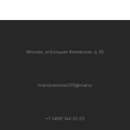
Москва, ул.Большая Филевская, д. 65
hramznamenie2011@mail.ru
+7 (499) 144-25-20