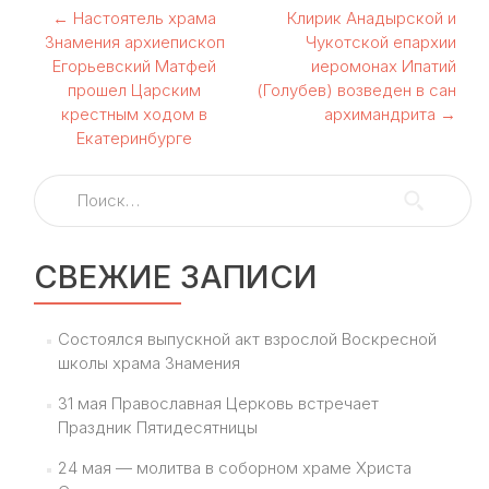
Навигация
←
Настоятель храма
Клирик Анадырской и
Знамения архиепископ
Чукотской епархии
по
Егорьевский Матфей
иеромонах Ипатий
прошел Царским
(Голубев) возведен в сан
записям
крестным ходом в
архимандрита
→
Екатеринбурге
Найти:
СВЕЖИЕ ЗАПИСИ
Состоялся выпускной акт взрослой Воскресной
школы храма Знамения
31 мая Православная Церковь встречает
Праздник Пятидесятницы
24 мая — молитва в соборном храме Христа