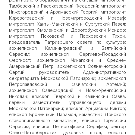
Тамбовский и Рассказовский Феодосий; митрополит
Нижегородский и Арзамасский Георгий; митрополит
Кировоградский и Новомиргородский Иоасаф;
митрополит Ханты-Мансийский и Сургутский Павел;
митрополит Смоленский и Дорогобужский Исидор;
митрополит Псковский и Порховский Тихон,
председатель Патриаршего совета по культуре;
архиепископ Калининградский и Балтийский
Серафим; архиепископ Сергиево-Посадский
Феогност; архиепископ Чикагский и Средне-
Американский Петр; архиепископ Солнечногорский
Сергий, руководитель Административного
секретариата Московской Патриархии; архиепископ
Петропавловский и Камчатский Артемий;
архиепископ Салехардский и Ново-Уренгойский
Николай; епископ Тверской и Кашинский Савва,
первый заместитель управляющего делами
Московской Патриархии; епископ Арцизский Виктор;
епископ Бронницкий Парамон, наместник Донского
ставропигиального монастыря; епископ Тарусский
Серафим; епископ Петергофский Серафим, ректор
Санкт-Петербургских духовных школ; епископ