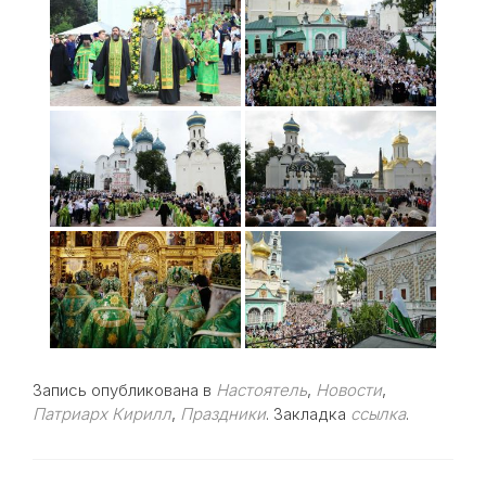
Запись опубликована в
Настоятель
,
Новости
,
Патриарх Кирилл
,
Праздники
. Закладка
ссылка
.