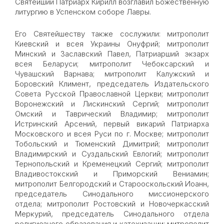
Святейший Патриарх Кирилл возглавил Божественную
литургию в Успенском соборе Лавры.
Его Святейшеству также сослужили: митрополит
Киевский и всея Украины Онуфрий; митрополит
Минский и Заславский Павел, Патриарший экзарх
всея Беларуси; митрополит Чебоксарский и
Чувашский Варнава; митрополит Калужский и
Боровский Климент, председатель Издательского
Совета Русской Православной Церкви; митрополит
Воронежский и Лискинский Сергий; митрополит
Омский и Таврический Владимир; митрополит
Истринский Арсений, первый викарий Патриарха
Московского и всея Руси по г. Москве; митрополит
Тобольский и Тюменский Димитрий; митрополит
Владимирский и Суздальский Евлогий; митрополит
Тернопольский и Кременецкий Сергий; митрополит
Владивостокский и Приморский Вениамин;
митрополит Белгородский и Старооскольский Иоанн,
председатель Синодального миссионерского
отдела; митрополит Ростовский и Новочеркасский
Меркурий, председатель Синодального отдела
религиозного образования и катехизации; митрополит