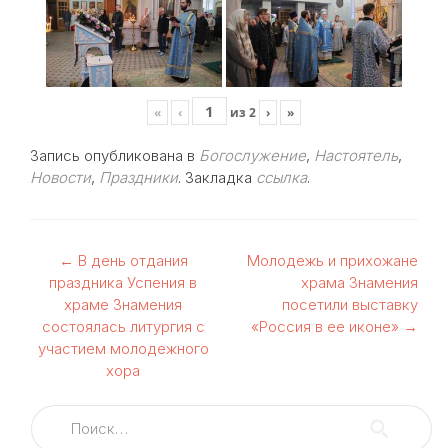
«
‹
из
2
›
»
Запись опубликована в
Богослужение
,
Настоятель
,
Новости
,
Праздники
. Закладка
ссылка
.
Навигация
←
В день отдания
Молодежь и прихожане
праздника Успения в
храма Знамения
по
храме Знамения
посетили выставку
состоялась литургия с
«Россия в ее иконе»
→
записям
участием молодежного
хора
Найти: