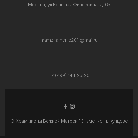
Москва, ул.Большая Филевская, д. 65
hramznamenie2011@mail.ru
+7 (499) 144-25-20
Facebook
Ссылка
ссылка
Instagram
© Храм иконы Божией Матери "Знамение" в Кунцеве