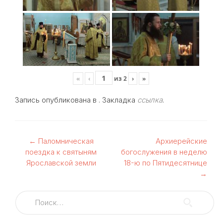
«
‹
из
2
›
»
Запись опубликована в . Закладка
ссылка
.
Навигация
←
Паломническая
Архиерейские
поездка к святыням
богослужения в неделю
по
Ярославской земли
18-ю по Пятидесятнице
→
записям
Найти: