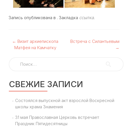
Запись опубликована в . Закладка
ссылка
.
Навигация
←
Визит архиепископа
Встреча с Силантьевым
Матфея на Камчатку
→
по
Найти:
записям
СВЕЖИЕ ЗАПИСИ
Состоялся выпускной акт взрослой Воскресной
школы храма Знамения
31 мая Православная Церковь встречает
Праздник Пятидесятницы