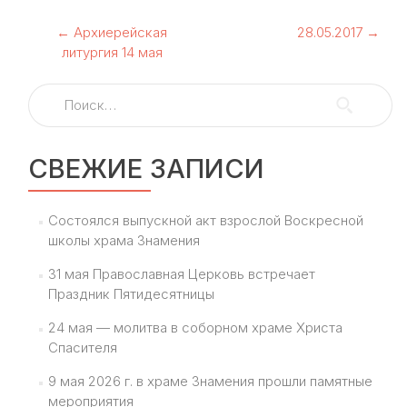
Навигация
←
Архиерейская
28.05.2017
→
литургия 14 мая
по
Найти:
записям
СВЕЖИЕ ЗАПИСИ
Состоялся выпускной акт взрослой Воскресной
школы храма Знамения
31 мая Православная Церковь встречает
Праздник Пятидесятницы
24 мая — молитва в соборном храме Христа
Спасителя
9 мая 2026 г. в храме Знамения прошли памятные
мероприятия