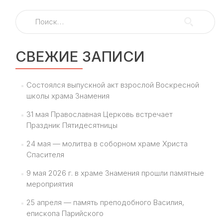
записям
Найти:
СВЕЖИЕ ЗАПИСИ
Состоялся выпускной акт взрослой Воскресной
школы храма Знамения
31 мая Православная Церковь встречает
Праздник Пятидесятницы
24 мая — молитва в соборном храме Христа
Спасителя
9 мая 2026 г. в храме Знамения прошли памятные
мероприятия
25 апреля — память преподобного Василия,
епископа Парийского