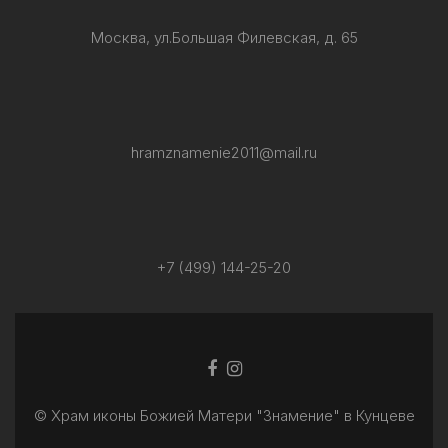
Москва, ул.Большая Филевская, д. 65
hramznamenie2011@mail.ru
+7 (499) 144-25-20
Facebook
Ссылка
ссылка
Instagram
© Храм иконы Божией Матери "Знамение" в Кунцеве