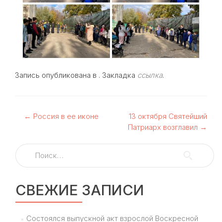
Запись опубликована в . Закладка
ссылка
.
Навигация
←
Россия в ее иконе
13 октября Святейший
Патриарх возглавил
→
по
Найти:
записям
СВЕЖИЕ ЗАПИСИ
Состоялся выпускной акт взрослой Воскресной