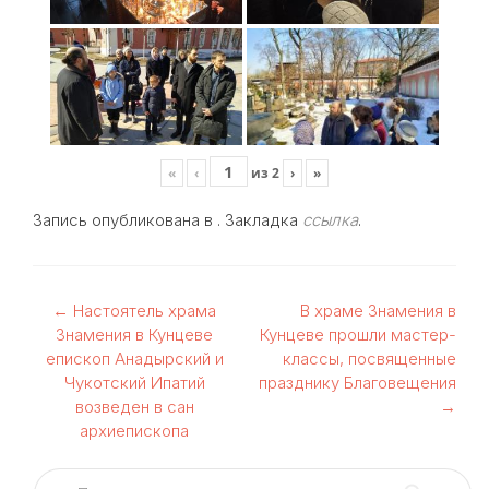
«
‹
из
2
›
»
Запись опубликована в . Закладка
ссылка
.
Навигация
←
Настоятель храма
В храме Знамения в
Знамения в Кунцеве
Кунцеве прошли мастер-
по
епископ Анадырский и
классы, посвященные
Чукотский Ипатий
празднику Благовещения
записям
возведен в сан
→
архиепископа
Найти: