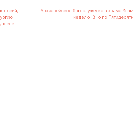
котский,
Архиерейское богослужение в храме Знам
тургию
неделю 13-ю по Пятидесят
унцеве