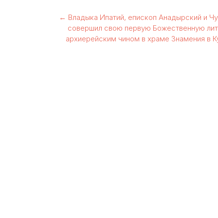
Навигация
←
Владыка Ипатий, епископ Анадырский и Чу
совершил свою первую Божественную ли
по
архиерейским чином в храме Знамения в К
записям