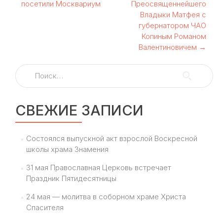
по
посетили Москвариум
Преосвященнейшего
Владыки Матфея с
записям
губернатором ЧАО
Копиным Романом
Валентиновичем
→
Найти:
СВЕЖИЕ ЗАПИСИ
Состоялся выпускной акт взрослой Воскресной
школы храма Знамения
31 мая Православная Церковь встречает
Праздник Пятидесятницы
24 мая — молитва в соборном храме Христа
Спасителя