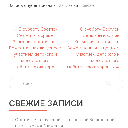
Запись опубликована в . Закладка
ссылка
.
Навигация
←
С субботу Светлой
С субботу Светлой
Седмицы в храме
Седмицы в храме
по
Знамения состоялась
Знамения состоялась
Божественная литургия с
Божественная литургия с
записям
участием детского и
участием детского и
молодежного
молодежного
любительских хоров
любительских хоров-3
→
Найти:
СВЕЖИЕ ЗАПИСИ
Состоялся выпускной акт взрослой Воскресной
школы храма Знамения