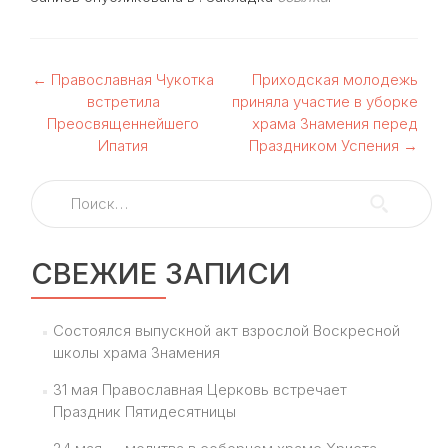
Навигация
←
Православная Чукотка
Приходская молодежь
встретила
приняла участие в уборке
по
Преосвященнейшего
храма Знамения перед
Ипатия
Праздником Успения
→
записям
Найти:
СВЕЖИЕ ЗАПИСИ
Состоялся выпускной акт взрослой Воскресной
школы храма Знамения
31 мая Православная Церковь встречает
Праздник Пятидесятницы