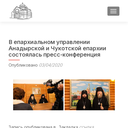
ПОКАЗ
В епархиальном управлении
Анадырской и Чукотской епархии
состоялась пресс-конференция
Опубликовано
03/04/2020
Запись опубликована в . Закладка
ссылка
.