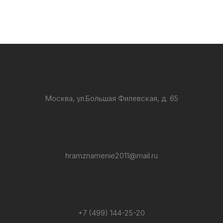
Москва, ул.Большая Филевская, д. 65
hramznamenie2011@mail.ru
+7 (499) 144-25-20