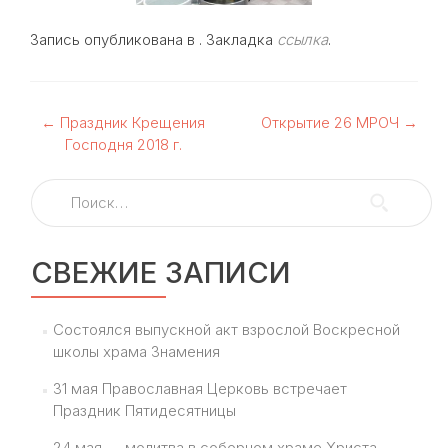
Запись опубликована в . Закладка
ссылка
.
Навигация
←
Праздник Крещения
Открытие 26 МРОЧ
→
Господня 2018 г.
по
Найти:
записям
СВЕЖИЕ ЗАПИСИ
Состоялся выпускной акт взрослой Воскресной
школы храма Знамения
31 мая Православная Церковь встречает
Праздник Пятидесятницы
24 мая — молитва в соборном храме Христа