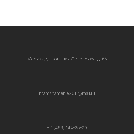
Москва, ул.Большая Филевская, д. 65
hramznamenie2011@mail.ru
+7 (499) 144-25-20