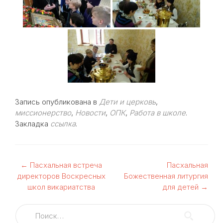
Запись опубликована в
Дети и церковь
,
миссионерство
,
Новости
,
ОПК
,
Работа в школе
.
Закладка
ссылка
.
Навигация
←
Пасхальная встреча
Пасхальная
директоров Воскресных
Божественная литургия
по
школ викариатства
для детей
→
записям
Найти: