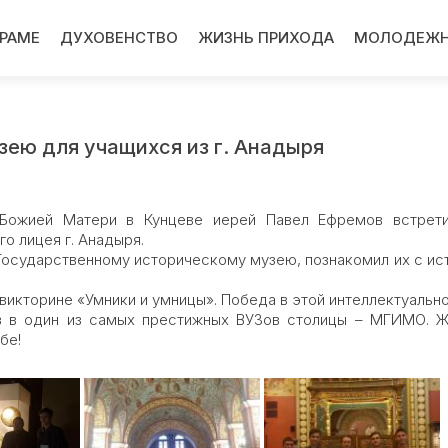
ХРАМЕ
ДУХОВЕНСТВО
ЖИЗНЬ ПРИХОДА
МОЛОДЕЖН
зею для учащихся из г. Анадыря
 Божией Матери в Кунцеве иерей Павел Ефремов встрет
о лицея г. Анадыря.
Государственному историческому музею, познакомил их с ис
евикторине «Умники и умницы». Победа в этой интеллектуально
ов в один из самых престижных ВУЗов столицы – МГИМО. 
бе!