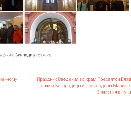
пархия
. Закладка
ссылка
.
емейному
Праздник Введения во храм Пресвятой Вла
нашей Богородицы и Приснодевы Марии в
Знамения в Кун