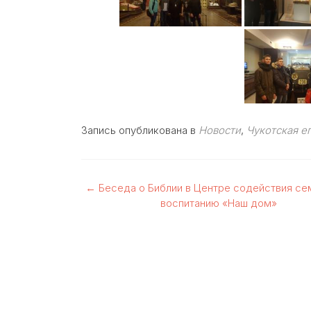
Запись опубликована в
Новости
,
Чукотская е
Навигация
←
Беседа о Библии в Центре содействия с
воспитанию «Наш дом»
по
записям