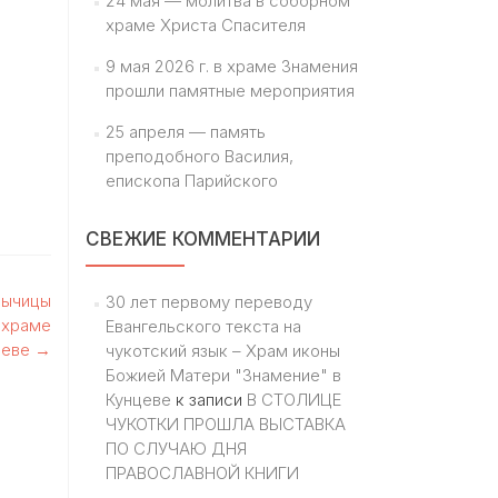
24 мая — молитва в соборном
храме Христа Спасителя
9 мая 2026 г. в храме Знамения
прошли памятные мероприятия
25 апреля — память
преподобного Василия,
епископа Парийского
СВЕЖИЕ КОММЕНТАРИИ
дычицы
30 лет первому переводу
 храме
Евангельского текста на
цеве
→
чукотский язык – Храм иконы
Божией Матери "Знамение" в
Кунцеве
к записи
В СТОЛИЦЕ
ЧУКОТКИ ПРОШЛА ВЫСТАВКА
ПО СЛУЧАЮ ДНЯ
ПРАВОСЛАВНОЙ КНИГИ