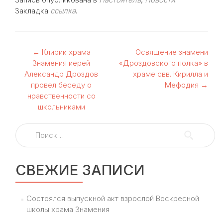
Закладка
ссылка
.
Навигация
←
Клирик храма
Освящение знамени
Знамения иерей
«Дроздовского полка» в
по
Александр Дроздов
храме свв. Кирилла и
провел беседу о
Мефодия
→
записям
нравственности со
школьниками
Найти:
СВЕЖИЕ ЗАПИСИ
Состоялся выпускной акт взрослой Воскресной
школы храма Знамения