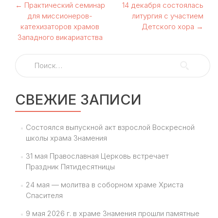
Навигация
←
Практический семинар
14 декабря состоялась
для миссионеров-
литургия с участием
по
катехизаторов храмов
Детского хора
→
Западного викариатства
записям
Найти:
СВЕЖИЕ ЗАПИСИ
Состоялся выпускной акт взрослой Воскресной
школы храма Знамения
31 мая Православная Церковь встречает
Праздник Пятидесятницы
24 мая — молитва в соборном храме Христа
Спасителя
9 мая 2026 г. в храме Знамения прошли памятные