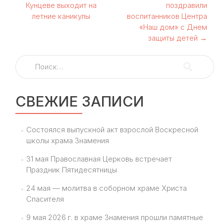
по
Кунцеве выходит на
поздравили
летние каникулы
воспитанников Центра
записям
«Наш дом» с Днем
защиты детей
→
Найти:
СВЕЖИЕ ЗАПИСИ
Состоялся выпускной акт взрослой Воскресной
школы храма Знамения
31 мая Православная Церковь встречает
Праздник Пятидесятницы
24 мая — молитва в соборном храме Христа
Спасителя
9 мая 2026 г. в храме Знамения прошли памятные