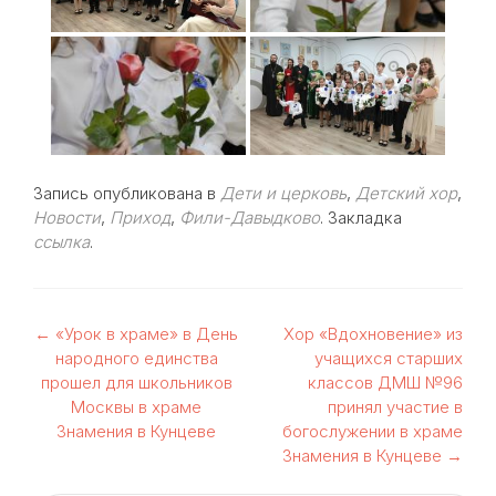
Запись опубликована в
Дети и церковь
,
Детский хор
,
Новости
,
Приход
,
Фили-Давыдково
. Закладка
ссылка
.
Навигация
←
«Урок в храме» в День
Хор «Вдохновение» из
народного единства
учащихся старших
по
прошел для школьников
классов ДМШ №96
Москвы в храме
принял участие в
записям
Знамения в Кунцеве
богослужении в храме
Знамения в Кунцеве
→