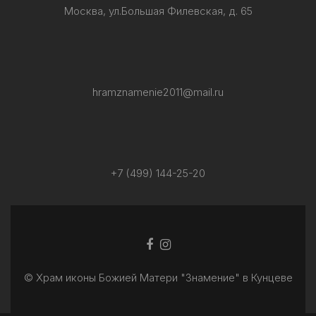
Москва, ул.Большая Филевская, д. 65
hramznamenie2011@mail.ru
+7 (499) 144-25-20
Facebook
Ссылка
ссылка
Instagram
© Храм иконы Божией Матери "Знамение" в Кунцеве