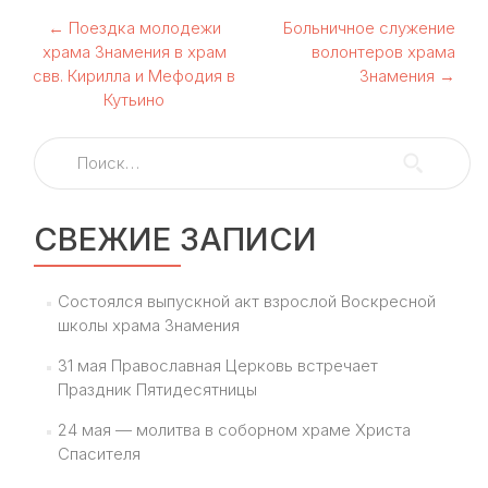
Навигация
←
Поездка молодежи
Больничное служение
храма Знамения в храм
волонтеров храма
по
свв. Кирилла и Мефодия в
Знамения
→
Кутьино
записям
Найти:
СВЕЖИЕ ЗАПИСИ
Состоялся выпускной акт взрослой Воскресной
школы храма Знамения
31 мая Православная Церковь встречает
Праздник Пятидесятницы
24 мая — молитва в соборном храме Христа
Спасителя