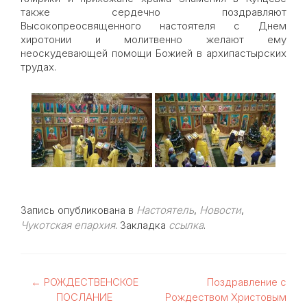
также сердечно поздравляют
Высокопреосвященного настоятеля с Днем
хиротонии и молитвенно желают ему
неоскудевающей помощи Божией в архипастырских
трудах.
Запись опубликована в
Настоятель
,
Новости
,
Чукотская епархия
. Закладка
ссылка
.
Навигация
←
РОЖДЕСТВЕНСКОЕ
Поздравление с
ПОСЛАНИЕ
Рождеством Христовым