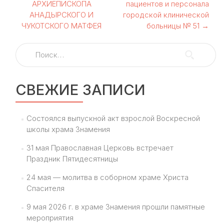
по
АРХИЕПИСКОПА
пациентов и персонала
АНАДЫРСКОГО И
городской клинической
записям
ЧУКОТСКОГО МАТФЕЯ
больницы № 51
→
Найти:
СВЕЖИЕ ЗАПИСИ
Состоялся выпускной акт взрослой Воскресной
школы храма Знамения
31 мая Православная Церковь встречает
Праздник Пятидесятницы
24 мая — молитва в соборном храме Христа
Спасителя
9 мая 2026 г. в храме Знамения прошли памятные
мероприятия