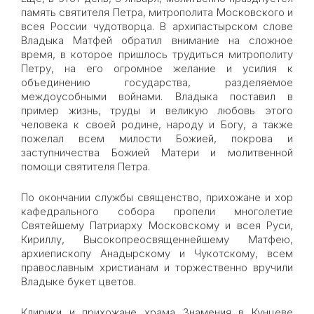
память святителя Петра, митрополита Московского и
всея России чудотворца. В архипастырском слове
Владыка Матфей обратил внимание на сложное
время, в которое пришлось трудиться митрополиту
Петру, на его огромное желание и усилия к
объединению государства, разделяемое
междоусобными войнами. Владыка поставил в
пример жизнь, труды и великую любовь этого
человека к своей родине, народу и Богу, а также
пожелал всем милости Божией, покрова и
заступничества Божией Матери и молитвенной
помощи святителя Петра.
По окончании службы священство, прихожане и хор
кафедрального собора пропели многолетие
Святейшему Патриарху Московскому и всея Руси,
Кириллу, Высокопреосвященнейшему Матфею,
архиепископу Анадырскому и Чукотскому, всем
православным христианам и торжественно вручили
Владыке букет цветов.
Клирики и прихожане храма Знамения в Кунцеве