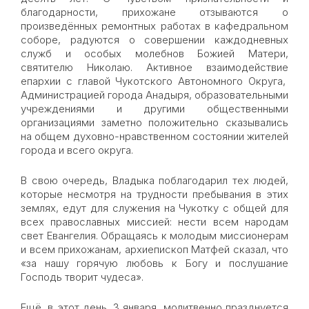
благодарности, прихожане отзываются о
произведённых ремонтных работах в кафедральном
соборе, радуются о совершении каждодневных
служб и особых молебнов Божией Матери,
святителю Николаю. Активное взаимодействие
епархии с главой Чукотского Автономного Округа,
Администрацией города Анадыря, образовательными
учреждениями и другими общественными
организациями заметно положительно сказывались
на общем духовно-нравственном состоянии жителей
города и всего округа.
В свою очередь, Владыка поблагодарил тех людей,
которые несмотря на трудности пребывания в этих
землях, едут для служения на Чукотку с общей для
всех православных миссией: нести всем народам
свет Евангелия. Обращаясь к молодым миссионерам
и всем прихожанам, архиепископ Матфей сказал, что
«за нашу горячую любовь к Богу и послушание
Господь творит чудеса».
Ещё, в этот день, 3 января, молитвенно празднуется