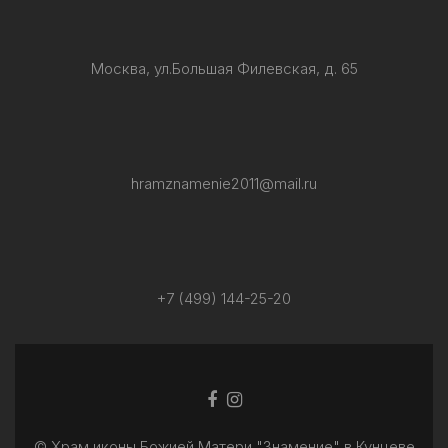
Москва, ул.Большая Филевская, д. 65
hramznamenie2011@mail.ru
+7 (499) 144-25-20
Facebook
Ссылка
ссылка
Instagram
© Храм иконы Божией Матери "Знамение" в Кунцеве