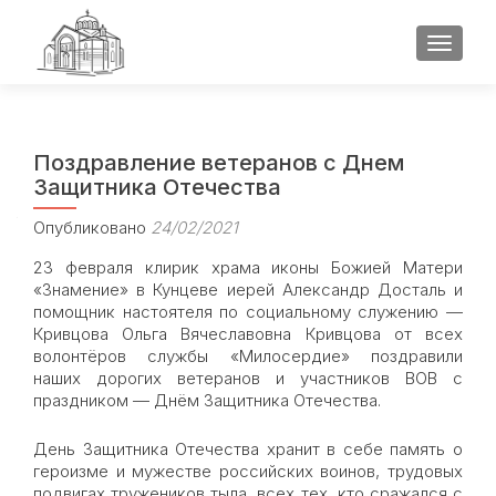
ПОКАЗ
Поздравление ветеранов с Днем
Защитника Отечества
Опубликовано
24/02/2021
23 февраля клирик храма иконы Божией Матери
«Знамение» в Кунцеве иерей Александр Досталь и
помощник настоятеля по социальному служению —
Кривцова Ольга Вячеславовна Кривцова от всех
волонтёров службы «Милосердие» поздравили
наших дорогих ветеранов и участников ВОВ с
праздником — Днём Защитника Отечества.
День Защитника Отечества хранит в себе память о
героизме и мужестве российских воинов, трудовых
подвигах тружеников тыла, всех тех, кто сражался с