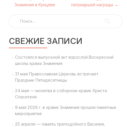
по
Знамения в Кунцеве
патриаршей награды
→
записям
Найти:
СВЕЖИЕ ЗАПИСИ
Состоялся выпускной акт взрослой Воскресной
школы храма Знамения
31 мая Православная Церковь встречает
Праздник Пятидесятницы
24 мая — молитва в соборном храме Христа
Спасителя
9 мая 2026 г. в храме Знамения прошли памятные
мероприятия
25 апреля — память преподобного Василия,