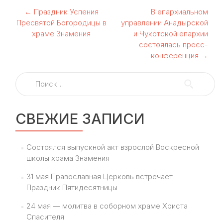
Навигация
←
Праздник Успения
В епархиальном
Пресвятой Богородицы в
управлении Анадырской
по
храме Знамения
и Чукотской епархии
состоялась пресс-
записям
конференция
→
Найти:
СВЕЖИЕ ЗАПИСИ
Состоялся выпускной акт взрослой Воскресной
школы храма Знамения
31 мая Православная Церковь встречает
Праздник Пятидесятницы
24 мая — молитва в соборном храме Христа
Спасителя