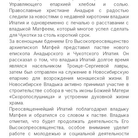
Управляющего епархией хлебом и солью.
Православные христиане Анадыря с радостью
следили за новостями о недавней хиротонии владыки
Ипатия и одновременно с печалью о расставании с
владыкой Матфеем, который многое успел сделать
для Чукотки за столь короткий срок.
За всенощным бдением Его Высокопреосвященство
архиепископ Матфей представил пастве нового
епископа Анадырского и Чукотского Ипатия. Он
рассказал о том, что владыка Ипатий долгое время
являлся насельником Троице-Сергиевой лавры,
затем был отправлен на служение в Новосибирскую
епархию для возрождения монашеской жизни. В
Новосибирске Владыка активно принимал участие в
строительстве собора в честь иконы Божией Матери
«Скоропослушница» и устроении духовной жизни
храма.
Преосвященнейший Ипатий поблагодарил владыку
Матфея и обратился со словом к пастве. Владыка
отметил, что будет продолжать деятельность Его
Высокопреосвященства, особое внимание уделит
работе с молодежью и социальной деятельности