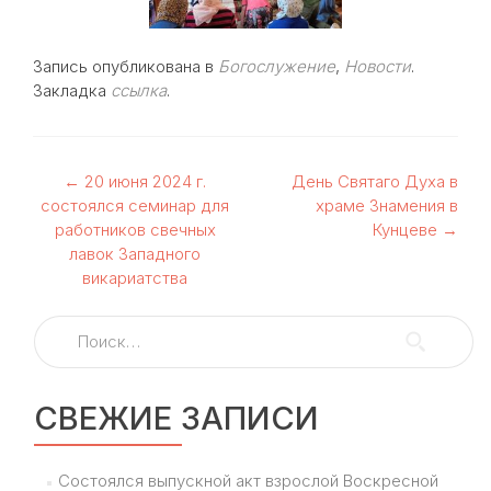
Запись опубликована в
Богослужение
,
Новости
.
Закладка
ссылка
.
Навигация
←
20 июня 2024 г.
День Святаго Духа в
состоялся семинар для
храме Знамения в
по
работников свечных
Кунцеве
→
лавок Западного
записям
викариатства
Найти:
СВЕЖИЕ ЗАПИСИ
Состоялся выпускной акт взрослой Воскресной